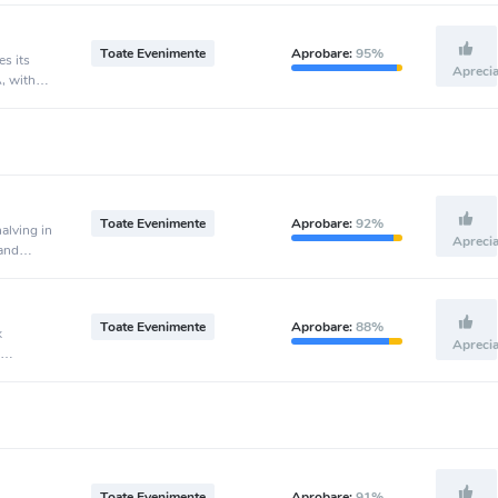
Toate Evenimente
Aprobare:
95%
es its
Apreci
, with
 30 and
after
Toate Evenimente
Aprobare:
92%
halving in
Apreci
and
ary.
Toate Evenimente
Aprobare:
88%
k
Apreci
starting
Toate Evenimente
Aprobare:
91%