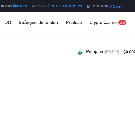
Vol 24h:
$66.66B
Dominanță:
BTC 0.3% ETH 0%
ETH Gas:
0 Gwei
IDO
Strângere de fonduri
Produse
Crypto Casino
Ad
Pump.fun
(PUMP)
$0.00