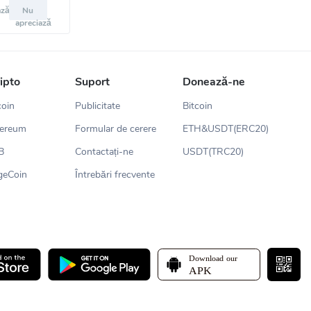
ază
Nu
apreciază
ripto
Suport
Donează-ne
coin
Publicitate
Bitcoin
hereum
Formular de cerere
ETH&USDT(ERC20)
B
Contactați-ne
USDT(TRC20)
geCoin
Întrebări frecvente