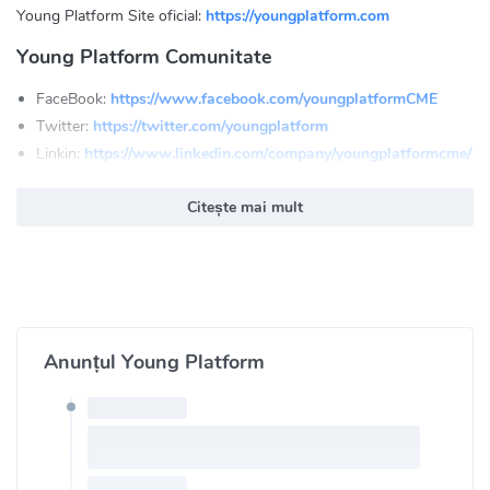
Young Platform Site oficial:
https://youngplatform.com
Young Platform Comunitate
FaceBook:
https://www.facebook.com/youngplatformCME
Twitter:
https://twitter.com/youngplatform
Linkin:
https://www.linkedin.com/company/youngplatformcme/
Telegram:
https://t.me/YoungPlatformOfficial
Citește mai mult
Anunțul Young Platform