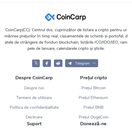
CoinCarp(CC): Centrul dvs. cuprinzător de listare a cripto pentru ur
mărirea prețurilor în timp real, clasamentele de schimb și portofel, d
atele de strângere de fonduri blockchain, listările ICO/IDO/IEO, ram
pele de lansare, calendarele cripto și știrile.
𝕏
Telegram
Despre CoinCarp
Prețul cripto
Despre noi
Prețul Bitcoin
Termeni de utilizare
Prețul Ethereum
Politica de confidențialitate
Prețul BNB
Declinare
Prețul DogeCoin
Suport
Donează-ne