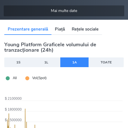
Mai multe date
Prezentare generală
Piață
Rețele sociale
Young Platform Graficele volumului de
tranzacționare (24h)
1S
1L
1A
TOATE