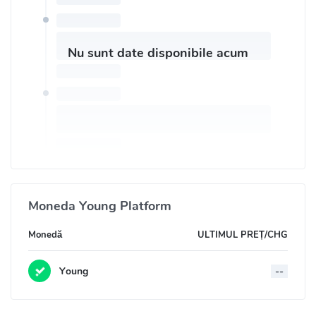
Nu sunt date disponibile acum
Moneda Young Platform
Monedă
ULTIMUL PREȚ/CHG
Young
--