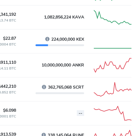
,341,192
1,082,856,224 KAVA
13.74 BTC
$22.87
224,000,000 KEX
.0004 BTC
$911,110
10,000,000,000 ANKR
14.11 BTC
$442,210
362,765,068 SCRT
6.852 BTC
$6.098
--
.0001 BTC
,913,539
338,145,064 RUNE