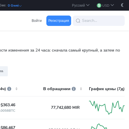
Gas:
Русский
USD
0 Gwei
Войти
Регистрация
ти изменения за 24 часа: сначала самый крупный, а затем по
arn
4ч)
В обращении
График цены (7д)
$363.46
77,742,680 MIR
.0056BTC
$86,467