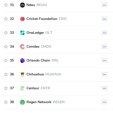
31
Ndau
NDAU
--
32
Cricket Foundation
CRIC
--
33
OneLedger
OLT
--
34
Comdex
CMDX
--
35
Orlando Chain
ORL
--
36
Chihuahua
HUAHUA
--
37
Centaur
CNTR
--
38
Regen Network
REGEN
--