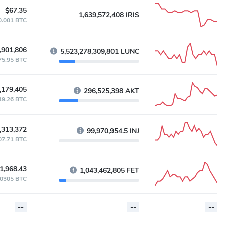
$67.35
1,639,572,408 IRIS
0.001 BTC
,901,806
5,523,278,309,801 LUNC
75.95 BTC
,179,405
296,525,398 AKT
49.26 BTC
,313,372
99,970,954.5 INJ
07.71 BTC
1,968.43
1,043,462,805 FET
.0305 BTC
--
--
--