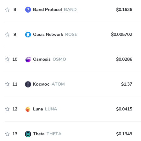
8
Band Protocol
BAND
$0.1636
9
Oasis Network
ROSE
$0.005702
10
Osmosis
OSMO
$0.0286
11
Космос
ATOM
$1.37
12
Luna
LUNA
$0.0415
13
Theta
THETA
$0.1349