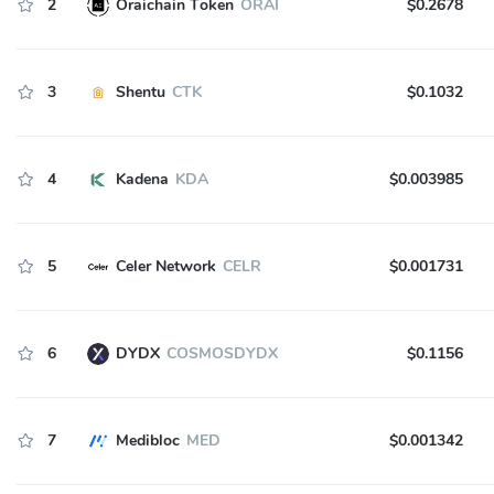
2
Oraichain Token
ORAI
$0.2678
3
Shentu
CTK
$0.1032
4
Kadena
KDA
$0.003985
5
Celer Network
CELR
$0.001731
6
DYDX
COSMOSDYDX
$0.1156
7
Medibloc
MED
$0.001342