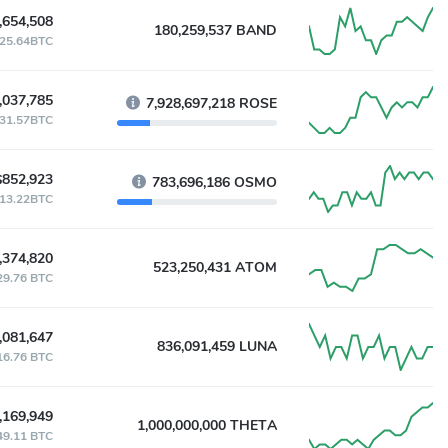
,654,508
180,259,537 BAND
25.64BTC
,037,785
7,928,697,218 ROSE
31.57BTC
$852,923
783,696,186 OSMO
13.22BTC
,374,820
523,250,431 ATOM
29.76 BTC
,081,647
836,091,459 LUNA
16.76 BTC
,169,949
1,000,000,000 THETA
49.11 BTC