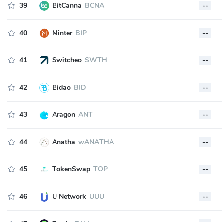
39
BitCanna
BCNA
--
40
Minter
BIP
--
41
Switcheo
SWTH
--
42
Bidao
BID
--
43
Aragon
ANT
--
44
Anatha
wANATHA
--
45
TokenSwap
TOP
--
46
U Network
UUU
--