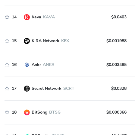
14
Kava
KAVA
$0.0403
15
KIRA Network
KEX
$0.001988
16
Ankr
ANKR
$0.003485
17
Secret Network
SCRT
$0.0328
18
BitSong
BTSG
$0.000366