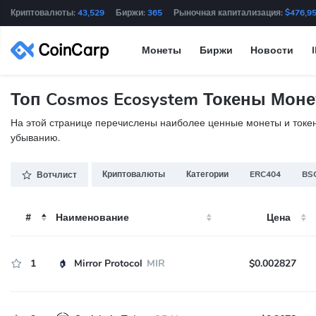
Криптовалюты:
43,529
Биржи:
365
Рыночная капитализация:
$476,9
Монеты
Биржи
Новости
Топ Cosmos Ecosystem Токены Моне
На этой странице перечислены наиболее ценные монеты и токены
убыванию.
Криптовалюты
Категории
ERC404
BSC
Вотчлист
#
Наименование
Цена
1
Mirror Protocol
MIR
$0.002827