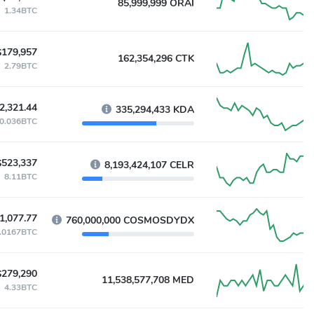
85,999,999 ORAI
1.34BTC
$179,957
162,354,296 CTK
2.79BTC
2,321.44
335,294,433 KDA
0.036BTC
$523,337
8,193,424,107 CELR
8.11BTC
1,077.77
760,000,000 COSMOSDYDX
.0167BTC
$279,290
11,538,577,708 MED
4.33BTC