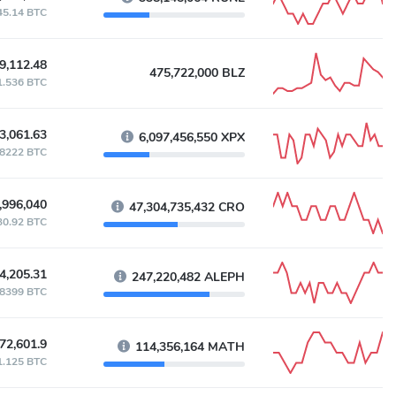
45.14 BTC
9,112.48
475,722,000 BLZ
1.536 BTC
3,061.63
6,097,456,550 XPX
.8222 BTC
,996,040
47,304,735,432 CRO
30.92 BTC
4,205.31
247,220,482 ALEPH
.8399 BTC
72,601.9
114,356,164 MATH
1.125 BTC