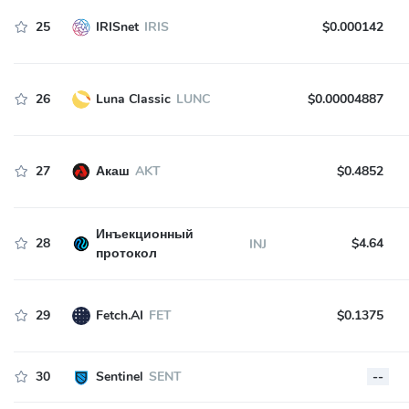
25
IRISnet
IRIS
$0.000142
26
Luna Classic
LUNC
$0.00004887
27
Акаш
AKT
$0.4852
Инъекционный
28
$4.64
INJ
протокол
29
Fetch.AI
FET
$0.1375
30
Sentinel
SENT
--