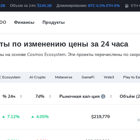
52B
Объем за 24ч:
$245.2B
Доминирование:
BTC 0.3% ETH 0%
ETH 
IDO
Финансы
Продукты
ты по изменению цены за 24 часа
 на основе Cosmos Ecosystem. Эти проекты перечислены по скорос
 Ecosystem
AI Crypto
Metaverse
GameFi
Web3
Play to E
% 24ч
7d%
Рыночная кап-ция
Объём (2
7.12%
4.05%
$219,779
0