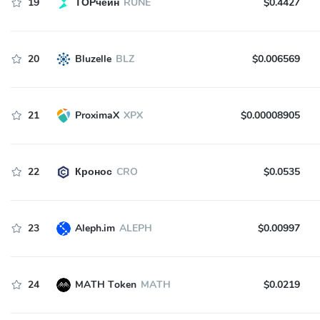
19
ТОРчейн
RUNE
$0.4427
20
Bluzelle
BLZ
$0.006569
21
ProximaX
XPX
$0.00008905
22
Кронос
CRO
$0.0535
23
Aleph.im
ALEPH
$0.00997
24
MATH Token
MATH
$0.0219