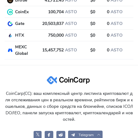
Bitrue
41,721.45
ASTO
$0
0
ASTO
0
CoinEx
100,704
ASTO
$0
0
ASTO
0
Gate
20,503,837
ASTO
$0
0
ASTO
0
HTX
750,000
ASTO
$0
0
ASTO
0
MEXC
15,457,752
ASTO
$0
0
ASTO
0
Global
CoinCarp(CC): ваш комплексный центр листинга криптовалют д
ля отслеживания цен в реальном времени, рейтингов бирж и к
ошельков, данных о сборе средств на блокчейне, списков ICO/I
DO/IEO, панели запуска криптовалют, криптокалендарей и нов
остей.
𝕏
Telegram