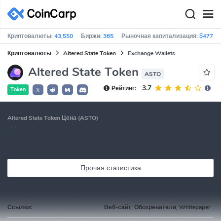
Криптовалюты:
43,550
Биржи:
365
Рыночная капитализация:
$477,1
Криптовалюты
Altered State Token
Exchange Wallets
Altered State Token
ASTO
3.7
Рейтинг:
Token
𝕏
Altered State Token Цена (ASTO)
--
Прочая статистика
Ссылки:
Веб-сайт, Обозреватели, Whitepaper