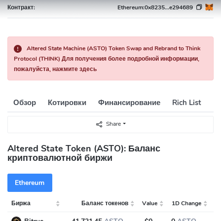
Контракт:
Ethereum:
0x8235...e294689
Altered State Machine (ASTO) Token Swap and Rebrand to Think
Protocol (THINK) Для получения более подробной информации,
пожалуйста, нажмите здесь
Обзор
Котировки
Финансирование
Rich List
И
Share
Altered State Token (ASTO): Баланс
криптовалютной биржи
Ethereum
Биржа
Баланс токенов
Value
1D Change
7