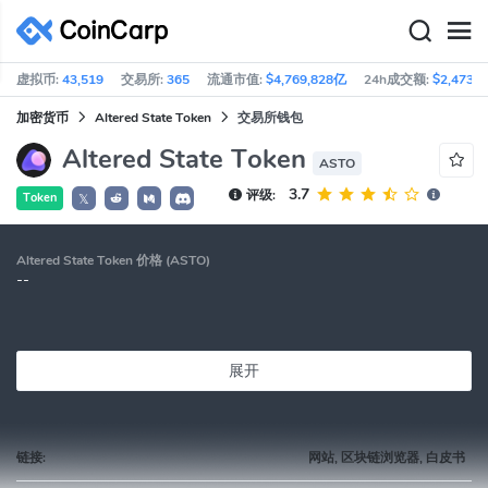
虚拟币:
43,519
交易所:
365
流通市值:
$4,769,828亿
24h成交额:
$2,473亿
加密货币
Altered State Token
交易所钱包
Altered State Token
ASTO
3.7
评级:
Token
𝕏
Altered State Token 价格 (ASTO)
--
展开
链接:
网站, 区块链浏览器, 白皮书