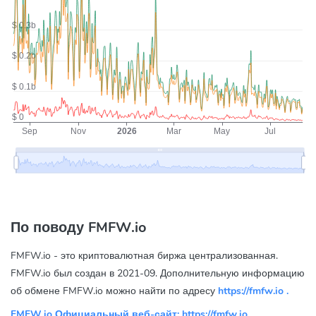
По поводу FMFW.io
FMFW.io - это криптовалютная биржа централизованная.
FMFW.io был создан в 2021-09. Дополнительную информацию
об обмене FMFW.io можно найти по адресу
https://fmfw.io
.
FMFW.io Официальный веб-сайт:
https://fmfw.io