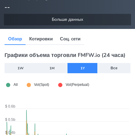
--
Больше данных
Обзор
Котировки
Соц. cети
Графики объема торговли FMFW.io (24 часа)
1W
1M
1Y
Все