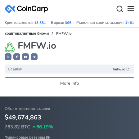
Криптовалюты:
43,581
Биржи:
365
Рыночная капитализация:
$461,5
криптовалютные биржи
FMFW.io
FMFW.io
𝕏
Ссылки
fmfw.io
More Info
Объем торгов за 24 часа
$49,674,863
763.82 BTC
66.19%
Финансовые резервы