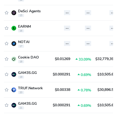
DeSci Agents
--
--
--
15
EARNM
--
--
--
16
NOTAI
--
--
--
17
Cookie DAO
$0.01269
$32,779,397

33.09%
18
GAM3S.GG
$0.000291
$10,505.64

0.69%
19
TRUF.Network
$0.00338
$30,896.53

0.78%
20
GAM3S.GG
$0.000291
$10,505.64

0.69%
21