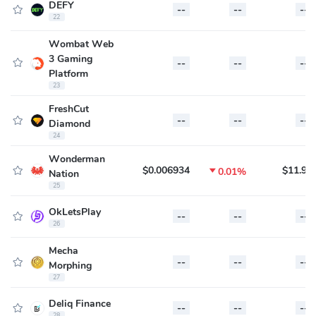
DEFY
--
--
--
22
Wombat Web
3 Gaming
--
--
--
Platform
23
FreshCut
--
--
--
Diamond
24
Wonderman
$0.006934
$11.98

0.01%
Nation
25
OkLetsPlay
--
--
--
26
Mecha
--
--
--
Morphing
27
Deliq Finance
--
--
--
28