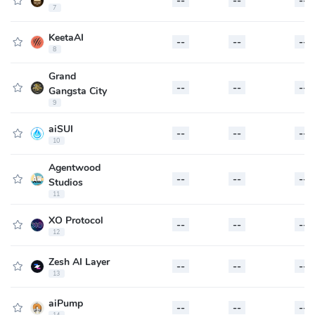
--
--
--
7
KeetaAI
--
--
--
8
Grand
--
--
--
Gangsta City
9
aiSUI
--
--
--
10
Agentwood
--
--
--
Studios
11
XO Protocol
--
--
--
12
Zesh AI Layer
--
--
--
13
aiPump
--
--
--
14