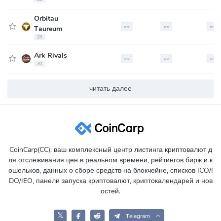
Orbitau
--
--
--
Taureum
29
Ark Rivals
--
--
--
30
читать далее
CoinCarp(CC): ваш комплексный центр листинга криптовалют д
ля отслеживания цен в реальном времени, рейтингов бирж и к
ошельков, данных о сборе средств на блокчейне, списков ICO/I
DO/IEO, панели запуска криптовалют, криптокалендарей и нов
остей.
𝕏
Telegram