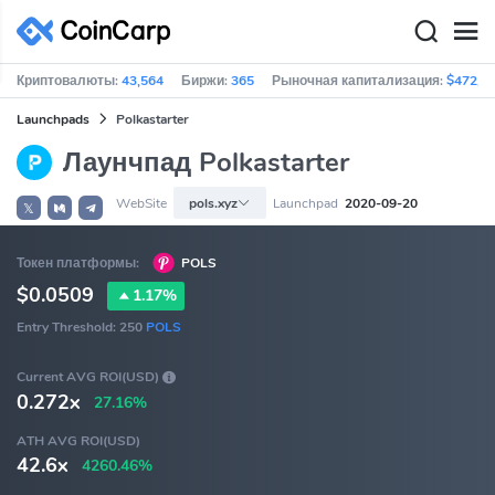
Криптовалюты:
43,564
Биржи:
365
Рыночная капитализация:
$472,6
Launchpads
Polkastarter
Лаунчпад Polkastarter
WebSite
pols.xyz
Launchpad
2020-09-20
𝕏
Токен платформы:
POLS
$0.0509
1.17%
Entry Threshold:
250
POLS
Current AVG ROI(USD)
0.272x
27.16%
ATH AVG ROI(USD)
42.6x
4260.46%