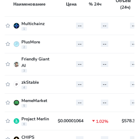
Объём
Наименование
Цена
% 24ч
(24ч)
Multichainz
--
--
--
1
PlusMore
--
--
--
2
Friendly Giant
--
--
--
AI
3
zkStable
--
--
--
4
MemeMarket
--
--
--
5
Project Merlin
$0.00001064
$578.31

1.02%
6
CHIPS