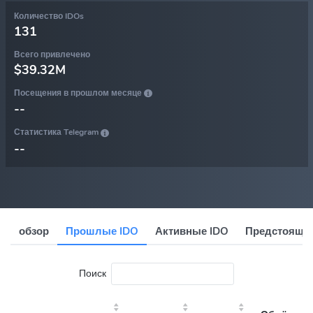
Количество IDOs
131
Всего привлечено
$39.32M
Посещения в прошлом месяце
--
Статистика Telegram
--
обзор
Прошлые IDO
Активные IDO
Предстоящие
Поиск