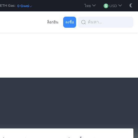
ETH Gas:
ไทย
USD
0 Gwei
ล็อกอิน
ลงชื่อ