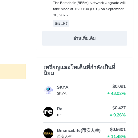
The Berachain(BERA) Network Upgrade will
take place at 16:00:00 (UTC) on September
30, 2025.
เผยแพร่
อ่านเพิ่มเติม
เหรียญและโทเค็นที่กำลังเป็นที่
นิยม
$0.091
SKYAI
43.02%
SKYAI
$0.427
Re
9.26%
RE
$0.5601
BinanceLife(币安人生)
11.48%
币安人生