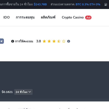
ณการซื้อขายใน 24 ชั่วโมง:
$243.76B
ส่วนแบ่งตามตลาด:
BTC 0.3% ETH 0%
IDO
การระดมทุน
ผลิตภัณฑ์
Crypto Casino
Ad
3.8
การให้คะแนน:
:
$0.1621
24 ชั่วโมง