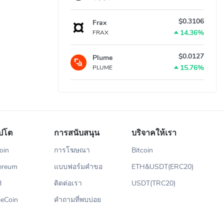
$0.3106
Frax
14.36%
FRAX
$0.0127
Plume
15.76%
PLUME
ปโต
การสนับสนุน
บริจาคให้เรา
oin
การโฆษณา
Bitcoin
ereum
แบบฟอร์มคำขอ
ETH&USDT(ERC20)
B
ติดต่อเรา
USDT(TRC20)
eCoin
คำถามที่พบบ่อย