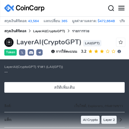
สกุลเงินดิจิตอล:
43,564
แลกเปลี่ยน:
365
มูลค่าตามตลาด:
$472,664B
ปริมา
สกุลเงินดิจิตอล
LayerAI(CryptoGPT)
รายการรวย
LayerAI(CryptoGPT)
LAI(GPT)
3.2
การให้คะแนน:
Token
𝕏
LayerAI(CryptoGPT) ราคา (LAI(GPT))
--
สถิติเพิ่มเติม
ลิงค์:
เว็บไซต์, Explorers, กระดาษขาว
แท็ก:
AI Crypto
Layer 2