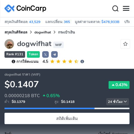
สกุลเงินดิจิตอล:
43,529
แลกเปลี่ยน:
365
มูลค่าตามตลาด:
$476,933B
ปริมา
สกุลเงินดิจิตอล
dogwifhat
กระเป๋าเงิน
dogwifhat
WIF
Rank #131
Token
𝕏
4.5
การให้คะแนน:
dogwifhat ราคา (WIF)
$0.1407
0.43%
0.00000218
BTC
0.65%
ต่ำ:
$0.1379
สูง:
$0.1418
24 ชั่วโมง
สถิติเพิ่มเติม
ลิงค์:
เว็บไซต์, Explorers