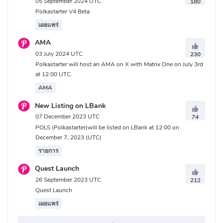
05 September 2024 UTC
180
Polkastarter V4 Beta
เผยแพร่
AMA
03 July 2024 UTC
230
Polkastarter will host an AMA on X with Matrix One on July 3rd
at 12:00 UTC.
AMA
New Listing on LBank
07 December 2023 UTC
74
POLS (Polkastarter)will be listed on LBank at 12:00 on
December 7, 2023 (UTC)
รายการ
Quest Launch
26 September 2023 UTC
212
Quest Launch
เผยแพร่