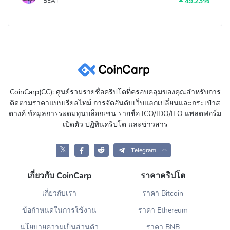
49.23%
BEAT
CoinCarp(CC): ศูนย์รวมรายชื่อคริปโตที่ครอบคลุมของคุณสำหรับการ
ติดตามราคาแบบเรียลไทม์ การจัดอันดับเว็บแลกเปลี่ยนและกระเป๋าส
ตางค์ ข้อมูลการระดมทุนบล็อกเชน รายชื่อ ICO/IDO/IEO แพลตฟอร์ม
เปิดตัว ปฏิทินคริปโต และข่าวสาร
𝕏
Telegram
เกี่ยวกับ CoinCarp
ราคาคริปโต
เกี่ยวกับเรา
ราคา Bitcoin
ข้อกำหนดในการใช้งาน
ราคา Ethereum
นโยบายความเป็นส่วนตัว
ราคา BNB