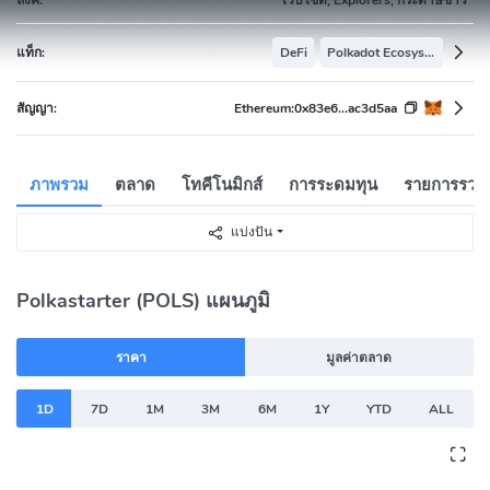
แท็ก:
DeFi
Polkadot Ecosystem
สัญญา:
Ethereum:
0x83e6...ac3d5aa
ภาพรวม
ตลาด
โทคีโนมิกส์
การระดมทุน
รายการรวย
แบ่งปัน
Polkastarter (POLS) แผนภูมิ
ราคา
มูลค่าตลาด
1D
7D
1M
3M
6M
1Y
YTD
ALL