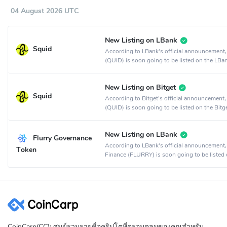
04 August 2026 UTC
New Listing on LBank
Squid
According to LBank's official announcement,
(QUID) is soon going to be listed on the LBa
exchange.
New Listing on Bitget
Squid
According to Bitget's official announcement,
(QUID) is soon going to be listed on the Bitg
exchange.
New Listing on LBank
Flurry Governance
According to LBank's official announcement,
Token
Finance (FLURRY) is soon going to be listed 
LBank crypto exchange.
CoinCarp(CC): ศูนย์รวมรายชื่อคริปโตที่ครอบคลุมของคุณสำหรับ