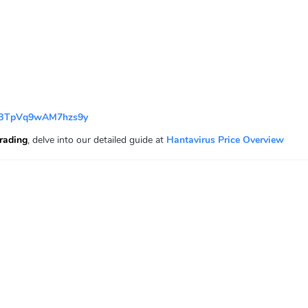
KBTpVq9wAM7hzs9y
rading
, delve into our detailed guide at
Hantavirus Price Overview