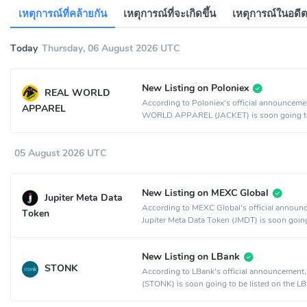
เหตุการณ์ที่คล้ายกัน
เหตุการณ์ที่จะเกิดขึ้น
เหตุการณ์ในอดี
Today
Thursday, 06 August 2026 UTC
New Listing on Poloniex
REAL WORLD
According to Poloniex's official announcem
APPAREL
WORLD APPAREL (JACKET) is soon going t
listed on the Poloniex crypto exchange.
05 August 2026 UTC
New Listing on MEXC Global
Jupiter Meta Data
According to MEXC Global's official announ
Token
Jupiter Meta Data Token (JMDT) is soon goin
listed on the MEXC Global crypto exchange.
New Listing on LBank
STONK
According to LBank's official announcemen
(STONK) is soon going to be listed on the L
crypto exchange.