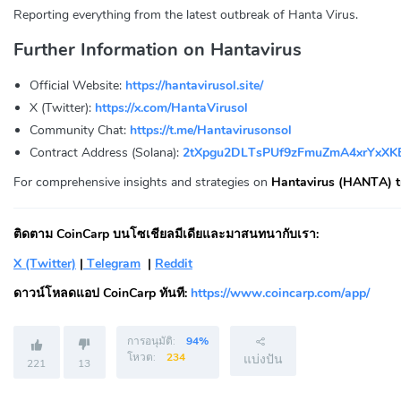
Reporting everything from the latest outbreak of Hanta Virus.
Further Information on Hantavirus
Official Website:
https://hantavirusol.site/
X (Twitter):
https://x.com/HantaVirusol
Community Chat:
https://t.me/Hantavirusonsol
Contract Address (Solana):
2tXpgu2DLTsPUf9zFmuZmA4xrYxX
For comprehensive insights and strategies on
Hantavirus (HANTA) t
ติดตาม CoinCarp บนโซเชียลมีเดียและมาสนทนากับเรา:
X (Twitter)
|
Telegram
|
Reddit
ดาวน์โหลดแอป CoinCarp ทันที:
https://www.coincarp.com/app/
การอนุมัติ:
94%
โหวต:
234
แบ่งปัน
221
13