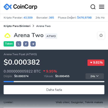
Kripto Paralar:
43,509
Borsalar:
365
Piyasa Değeri:
$476,979B
24s Haci
Kripto Para Birimleri
Arena Two
Arena Two
ATWO
Token
𝕏
Arena Two Fiyat (ATWO)
$0.000382
9.81%
0.000000005922
BTC
9.95%
Düşük:
$0.000374
Yüksek:
$0.000455
24s
Daha fazla
Linkler:
Web sitesi, Gezginler, Teknik makale