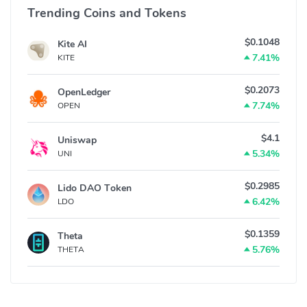
Trending Coins and Tokens
$0.1048
Kite AI
7.41%
KITE
$0.2073
OpenLedger
7.74%
OPEN
$4.1
Uniswap
5.34%
UNI
$0.2985
Lido DAO Token
6.42%
LDO
$0.1359
Theta
5.76%
THETA