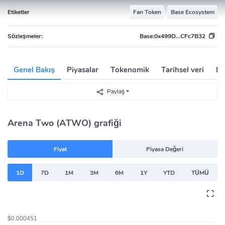
Etiketler
Fan Token
Base Ecosystem
Sözleşmeler:
Base:
0x499D...CFc7B32
Genel Bakış
Piyasalar
Tokenomik
Tarihsel veri
Ha
Paylaş
Arena Two (ATWO) grafiği
Fiyat
Piyasa Değeri
1D
7D
1M
3M
6M
1Y
YTD
TÜMÜ