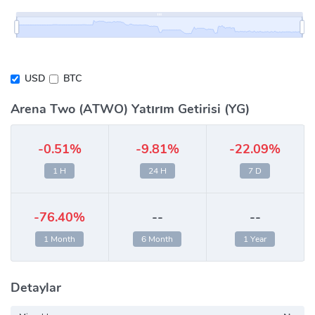
USD
BTC
Arena Two (ATWO) Yatırım Getirisi (YG)
-0.51%
-9.81%
-22.09%
1 H
24 H
7 D
-76.40%
--
--
1 Month
6 Month
1 Year
Detaylar