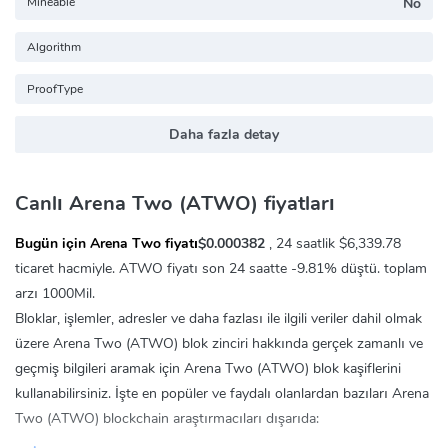
Mineable
No
Algorithm
ProofType
Daha fazla detay
Canlı Arena Two (ATWO) fiyatları
Bugün için Arena Two fiyatı
$0.000382
, 24 saatlik
$6,339.78
ticaret hacmiyle. ATWO fiyatı son 24 saatte
-9.81%
düştü. toplam
arzı 1000Mil.
Bloklar, işlemler, adresler ve daha fazlası ile ilgili veriler dahil olmak
üzere Arena Two (ATWO) blok zinciri hakkında gerçek zamanlı ve
geçmiş bilgileri aramak için Arena Two (ATWO) blok kaşiflerini
kullanabilirsiniz. İşte en popüler ve faydalı olanlardan bazıları Arena
Two (ATWO) blockchain araştırmacıları dışarıda: