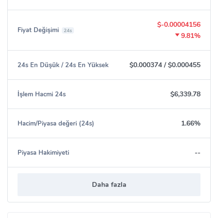
$-0.00004156
Fiyat Değişimi
24s
9.81%
$0.000374
/
$0.000455
24s En Düşük / 24s En Yüksek
$6,339.78
İşlem Hacmi 24s
1.66%
Hacim/Piyasa değeri (24s)
--
Piyasa Hakimiyeti
Daha fazla