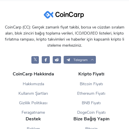
CoinCarp (CC): Gerçek zamanlı fiyat takibi, borsa ve cüzdan sıralam
aları, blok zinciri bağış toplama verileri, ICO/IDO/IEO listeleri, kripto
fırlatma rampası, kripto takvimleri ve haberler için kapsamlı kripto li
steleme merkeziniz.
𝕏
Telegram
CoinCarp Hakkında
Kripto Fiyatı
Hakkımızda
Bitcoin Fiyatı
Kullanım Şartları
Ethereum Fiyatı
Gizlilik Politikası
BNB Fiyatı
Feragatname
DogeCoin Fiyatı
Destek
Bize Bağış Yapın
Reklam
Bitcoin