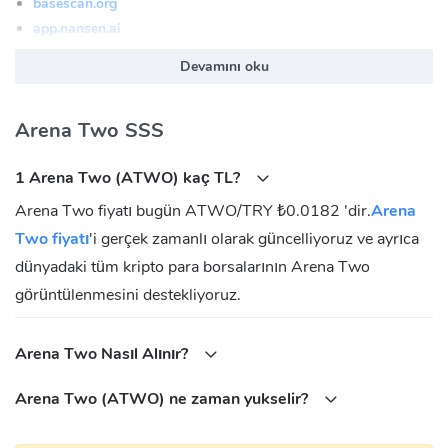
basescan.org
app.nansen.ai
Arena Two (ATWO) Resmi internet sitesi:
https://arenatwo.com
Devamını oku
Arena Two (ATWO) Topluluk
Arena Two SSS
FaceBook:
https://www.facebook.com/https://www.facebook.com/ArenaTw
1 Arena Two (ATWO) kaç TL?
Twitter:
https://twitter.com/arenatwoX
Arena Two fiyatı bugün ATWO/TRY ₺0.0182 'dir.
Arena
Telegram:
https://t.me/arenatwo
Two fiyatı
'i gerçek zamanlı olarak güncelliyoruz ve ayrıca
Arena Two (ATWO) Sözleşmeler
dünyadaki tüm kripto para borsalarının Arena Two
Base:
0x499D35eBE6cEe9B2Ac35Fd003fcBbeeB9CFc7B32
görüntülenmesini destekliyoruz.
Arena Two Nasıl Alınır?
Arena Two (ATWO) ne zaman yukselir?