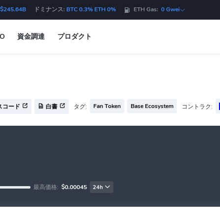
$245.64B
ドミナンス:
BTC 0.3% ETH 0%
ETH Gas:
0 Gwei
DO
資金調達
プロダクト
Fan Token
Base Ecosystem
タグ:
コントラク:
スコード
白書
最高価格:
$0.00045
24h