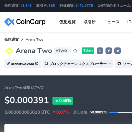
仮想通貨:
43,548
取引所:
365
時価総額:
$471,977B
24時間のボリューム:
仮想通貨
取引所
ニュース
I
仮想通貨
Arena Two
Arena Two
ATWO
Token
𝕏
arenatwo.com
ブロックチェーン エクスプローラー
ソー
Arena Two 価格 (ATWO)
$0.000391
0.59%
0.000000006013
BTC
0.07%
最低価格:
$0.000375