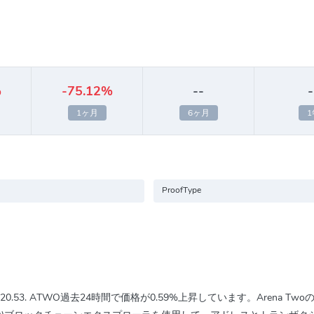
%
-75.12%
--
-
1ヶ月
6ヶ月
1
ProofType
820.53
. ATWO過去24時間で価格が
0.59%
上昇しています。Arena Tw