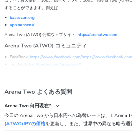
は：--，最大供給：10亿，総合サプライ：10亿。 Arena Two
することができます。例えば：
basescan.org
app.nansen.ai
Arena Two (ATWO) 公式ウェブサイト:
https://arenatwo.com
Arena Two (ATWO) コミュニティ
FaceBook:
https://www.facebook.com/https://www.facebook.co
Twitter:
https://twitter.com/arenatwoX
Telegram:
https://t.me/arenatwo
Arena Two (ATWO) コントラクトアドレス
Arena Two よくある質問
Base:
0x499D35eBE6cEe9B2Ac35Fd003fcBbeeB9CFc7B32
Arena Two 何円現在?
今日の Arena Two から日本円への為替レートは、1 Arena
(ATWO)JPYの価格
を更新し、また、世界中の異なる暗号通