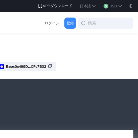
APPダウンロード
日本語
USD
ログイン
登録
Base:0x499D...CFc7B32