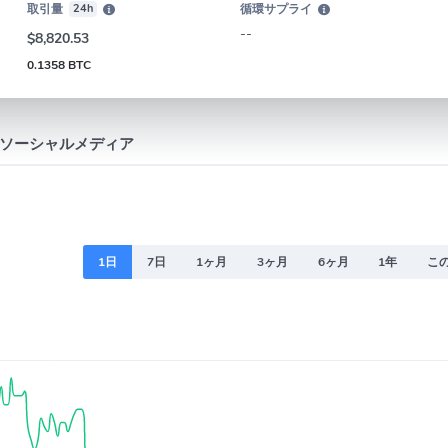
取引量
24h
循環サプライ
--
$8,820.53
0.1358 BTC
ソーシャルメディア
1日
7日
1ヶ月
3ヶ月
6ヶ月
1年
こ