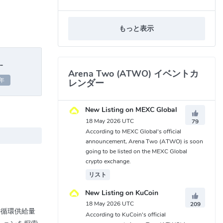
もっと表示
-
Arena Two (ATWO) イベントカ
年
レンダー
New Listing on MEXC Global
18 May 2026 UTC
79
According to MEXC Global's official
announcement, Arena Two (ATWO) is soon
going to be listed on the MEXC Global
crypto exchange.
リスト
New Listing on KuCoin
18 May 2026 UTC
209
oの循環供給量
According to KuCoin's official