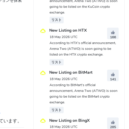
クションを探索
announcement, Arena Two (ATWO) is soon
going to be listed on the KuCoin crypto
exchange.
リスト
New Listing on HTX
18 May 2026 UTC
166
According to HTX's official announcement,
Arena Two (ATWO) is soon going to be
listed on the HTX crypto exchange.
リスト
New Listing on BitMart
18 May 2026 UTC
141
According to BitMart's official
announcement, Arena Two (ATWO) is soon
going to be listed on the BitMart crypto
exchange.
リスト
o
New Listing on BingX
ています。
18 May 2026 UTC
285