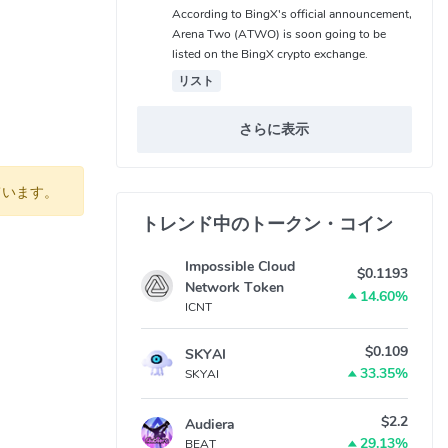
According to BingX's official announcement,
Arena Two (ATWO) is soon going to be
listed on the BingX crypto exchange.
リスト
さらに表示
ています。
トレンド中のトークン・コイン
Impossible Cloud
$0.1193
Network Token
14.60%
ICNT
$0.109
SKYAI
33.35%
SKYAI
$2.2
Audiera
29.13%
BEAT