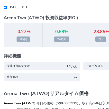
USD
BTC
Arena Two (ATWO) 投資収益率(ROI)
-0.27%
0.59%
-28.85
1時間
24時間
7日
詳細機能
採掘は可能ですか
いいえ
アルゴリズム
発行価格
--
Arena Two (ATWO)リアルタイム価格
Arena Two (ATWO)
今日の価格は$
$0.000391
で、取引高/24hは
$8,