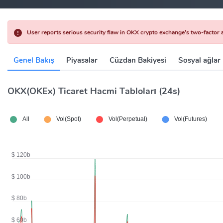
User reports serious security flaw in OKX crypto exchange’s two-factor a
Genel Bakış
Piyasalar
Cüzdan Bakiyesi
Sosyal ağlar
OKX(OKEx) Ticaret Hacmi Tabloları (24s)