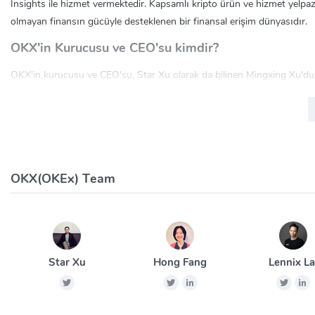
Insights ile hizmet vermektedir. Kapsamlı kripto ürün ve hizmet yelpaz
olmayan finansın gücüyle desteklenen bir finansal erişim dünyasıdır.
OKX'in Kurucusu ve CEO'su kimdir?
OKX'in kurucusu ve CEO'su, Star Xu olarak da bilinen Mingxing Xu'du
OKX, finansal engelleri ortadan kaldırma, küresel ekonomiyi büyütme v
oluşturmak için blockchain'i kullanıyor. Kripto para birimi ticaretini ve y
yenilemekte ve geliştirmektedir.
OKX Güvenli mi?
OKX(OKEx) Team
OKX, web ve mobil uygulamalar aracılığıyla kripto para birimi işlemleri i
küresel sunucu yük dengeleme, dağıtılmış küme ve diğer teknolojileri k
OKX'in üstün güvenliği, temel özel anahtar şifreleme algoritması ve so
güvenlik ayarları ve para çekme işlemleri için cep telefonu doğrulama k
Star Xu
Hong Fang
Lennix La
teknolojisine sahiptir.
Her ne kadar kripto para borsaları tarafından güvenlik önlemleri uygula
Kullanıcılar, merkezi kripto para borsalarına para yatırmanın yanı sıra