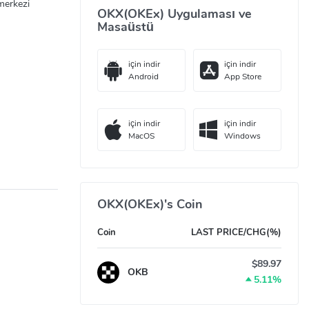
 merkezi
OKX(OKEx) Uygulaması ve
Masaüstü
için indir
için indir
Android
App Store
tem
rak
için indir
için indir
MacOS
Windows
korumak için
OKX(OKEx)'s Coin
ulama,
Coin
LAST PRICE/CHG(%)
ik şifreleme
$89.97
OKB
5.11%
miyor.
ak her yöntem