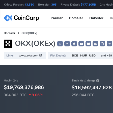
Kripto Paralar:
43,550
Borsalar:
365
Piyasa Değeri:
$477,105B
24s Haci
Paralar
Borsalar
Haberler
I
Borsalar
OKX(OKEx)
OKX(OKEx)
𝕏
Links
www.okx.com
Fiat Desteği
BOB
MUR
USD
and +89
Zincir üstü denge
Hacim 24s
$19,769,376,986
$16,592,497,628
304,863 BTC
9.06%
256,044 BTC