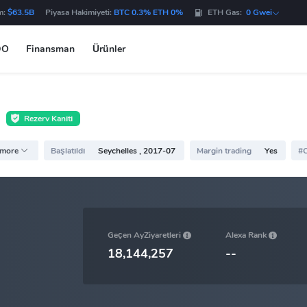
m:
$63.5B
Piyasa Hakimiyeti:
BTC 0.3% ETH 0%
ETH Gas:
0 Gwei
DO
Finansman
Ürünler
Rezerv Kanıtı
 more
Başlatıldı
Seychelles , 2017-07
Margin trading
Yes
#C
Geçen AyZiyaretleri
Alexa Rank
18,144,257
--