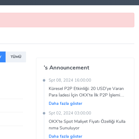
Y
TÜMÜ
's Announcement
Spt 08, 2024 16:00:00
Küresel P2P Etkinliği: 20 USD’ye Varan
Para İadesi İçin OKX’te İlk P2P İşleminizi
Yapın
Daha fazla göster
Spt 02, 2024 03:00:00
OKX’te Spot Maliyet Fiyatı Özelliği Kulla
nıma Sunuluyor
Daha fazla göster