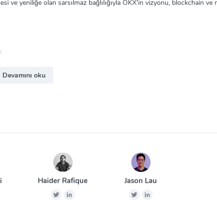
esi ve yeniliğe olan sarsılmaz bağlılığıyla OKX'in vizyonu, blockchain ve
r.
e dünyayı daha iyi bir yer haline getirme misyonuyla finansal bir ekosis
Devamını oku
atırımını herkes için erişilebilir kılmak için kullanıcı deneyimini sürekli ola
çin güvenli, güvenilir ve istikrarlı bir ortam sağlar. Kullanıcı hesaplarını 
ullanır.
ğuk cüzdan teknolojisi üzerine kurulmuştur. Ekip, 2 faktörlü kimlik doğr
odu ve e-posta doğrulama kodu gibi özellikleri destekleyen gelişmiş gizlil
i
Haider Rafique
Jason Lau
nmış olsa da kullanıcıların fonlarının güvenliğini tam olarak garanti ede
, riski azaltmak için saygın cüzdanlara da fon aktarmayı seçebilirler. Anc