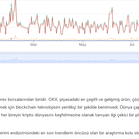
v borsalarından biridir. OKX, piyasadaki en çeşitli ve gelişmiş ürün, çö
mek için blockchain teknolojisini yenilikçi bir şekilde benimsedi. Dünya ç
er bireyin kripto dünyasını keşfetmesine olanak tanıyan ilgi çekici bir p
a birimi endüstrisindeki en son trendlerin öncüsü olan bir araştırma kolu 