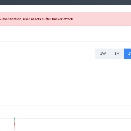
uthentication, user assets suffer hacker attack
1W
1M
1