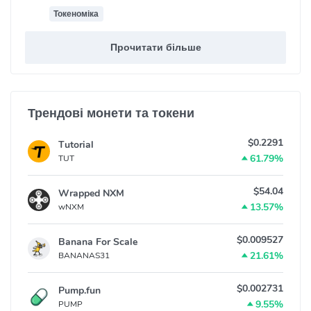
Токеноміка
Прочитати більше
Трендові монети та токени
$0.2291
Tutorial
61.79%
TUT
$54.04
Wrapped NXM
13.57%
wNXM
$0.009527
Banana For Scale
21.61%
BANANAS31
$0.002731
Pump.fun
9.55%
PUMP