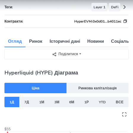
Теги:
Layer 1
DeFi
Контракти:
HyperEVM:
0x0d01...b4011ec
Огляд
Ринок
Історичні дані
Новини
Соціальні
Поділитися
Hyperliquid (HYPE) Діаграма
Ціна
Ринкова капіталізація
1Д
7Д
1М
3М
6М
1Р
YTD
ВСЕ