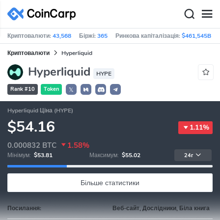
Криптовалюти:
43,568
Біржі:
365
Ринкова капіталізація:
$461,545B
Криптовалюти
Hyperliquid
Hyperliquid
HYPE
Rank #10
Token
𝕏
Hyperliquid Ціна (HYPE)
$54.16
1.11%
0.000832
BTC
1.58%
Мінімум:
$53.81
Максимум:
$55.02
24г
Більше статистики
Посилання:
Веб-сайт, Дослідники, Біла книга