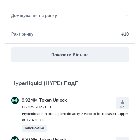
--
Домінування на ринку
#10
Ранг ринку
Показати більше
Hyperliquid (HYPE) Події
9.92MM Token Unlock
06 May 2026 UTC
84
Hyperliquid unlocks approximately 2.59% of its released supply
at 12 AM UTC.
Токеноміка
9.92MM Token Unlock