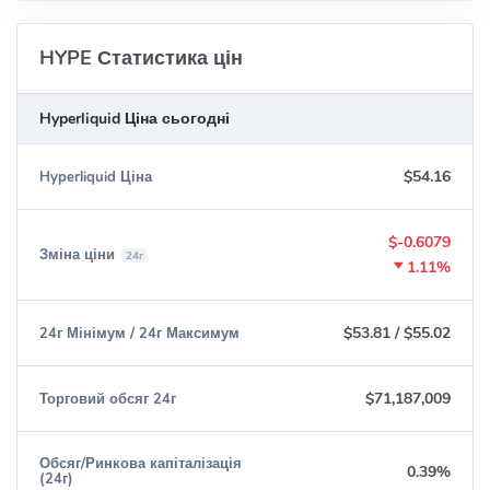
HYPE Статистика цін
Hyperliquid Ціна сьогодні
$54.16
Hyperliquid Ціна
$-0.6079
Зміна ціни
24г
1.11%
$53.81
/
$55.02
24г Мінімум / 24г Максимум
$71,187,009
Торговий обсяг 24г
Обсяг/Ринкова капіталізація
0.39%
(24г)