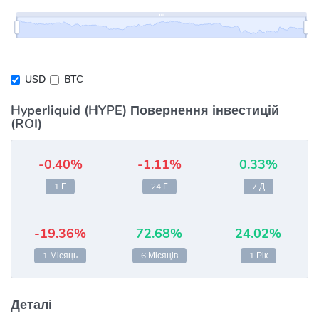
USD
BTC
Hyperliquid (HYPE) Повернення інвестицій
(ROI)
-0.40%
-1.11%
0.33%
1 Г
24 Г
7 Д
-19.36%
72.68%
24.02%
1 Місяць
6 Місяців
1 Рік
Деталі