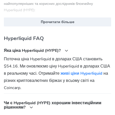
найпопулярніших та корисних дослідників блокчейну
Hyperliquid (HYPE):
app.hyperliquid.xyz
Прочитати більше
app.hyperliquid.xyz
hyperliquid.cloud.blockscout.com
Hyperliquid FAQ
hyperevmscan.io
Hyperliquid (HYPE) Офіційний веб-сайт:
Яка ціна Hyperliquid (HYPE)?
https://hyperfoundation.org/
Поточна ціна Hyperliquid в доларах США становить
Hyperliquid (HYPE) Спільнота
$54.16. Ми оновлюємо ціну Hyperliquid в доларах США
Twitter:
https://x.com/HyperliquidX
в реальному часі. Отримайте
живі ціни Hyperliquid
на
Discord:
https://discord.com/invite/hyperliquid
різних криптовалютних біржах у всьому світі на
Medium:
https://medium.com/@hyperliquid
Coincarp.
Telegram:
https://t.me/hyperliquid_announcements
Яка адреса контрактів Hyperliquid (HYPE)?
Чи є Hyperliquid (HYPE) хорошим інвестиційним
рішенням?
HyperEVM:
0x0d01dc56dcaaca66ad901c959b4011ec