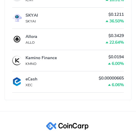
$0.1211
SKYAI
36.50%
SKYAI
$0.3429
Allora
22.64%
ALLO
$0.0194
Kamino Finance
6.00%
KMNO
$0.00000665
eCash
6.06%
XEC