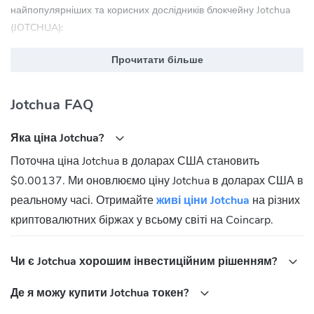
найпопулярніших та корисних дослідників блокчейну Jotchua
(JOTCHUA):
solscan.io
Прочитати більше
Jotchua (JOTCHUA) Спільнота
Jotchua FAQ
Twitter:
https://x.com/JotchuaTheMeme
Яка адреса контрактів Jotchua (JOTCHUA)?
Яка ціна Jotchua?
Solana:
Поточна ціна Jotchua в доларах США становить
BcHEaaTCvycPwwsJ9yQTXdHP9X2gCLkznDbZ8VySpump
$0.00137. Ми оновлюємо ціну Jotchua в доларах США в
реальному часі. Отримайте
живі ціни Jotchua
на різних
криптовалютних біржах у всьому світі на Coincarp.
Чи є Jotchua хорошим інвестиційним рішенням?
Де я можу купити Jotchua токен?