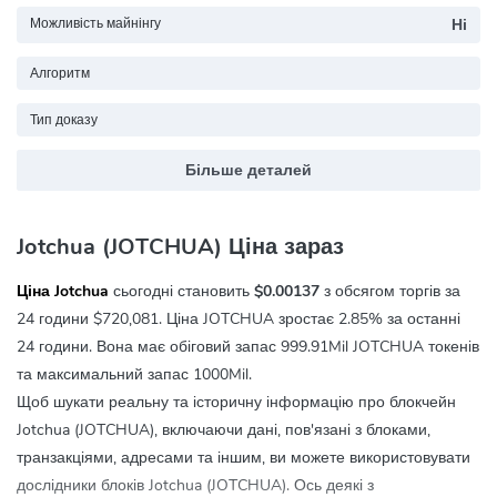
Можливість майнінгу
Ні
Алгоритм
Тип доказу
Більше деталей
Jotchua (JOTCHUA) Ціна зараз
Ціна Jotchua
сьогодні становить
$0.00137
з обсягом торгів за
24 години
$720,081
. Ціна JOTCHUA зростає
2.85%
за останні
24 години. Вона має обіговий запас 999.91Mil JOTCHUA токенів
та максимальний запас 1000Mil.
Щоб шукати реальну та історичну інформацію про блокчейн
Jotchua (JOTCHUA), включаючи дані, пов'язані з блоками,
транзакціями, адресами та іншим, ви можете використовувати
дослідники блоків Jotchua (JOTCHUA). Ось деякі з