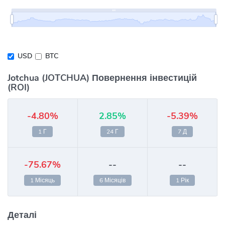
USD
BTC
Jotchua (JOTCHUA) Повернення інвестицій
(ROI)
-4.80%
2.85%
-5.39%
1 Г
24 Г
7 Д
-75.67%
--
--
1 Місяць
6 Місяців
1 Рік
Деталі