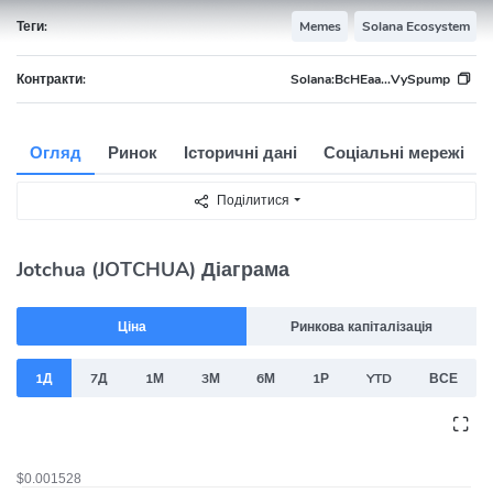
Теги:
Memes
Solana Ecosystem
Контракти:
Solana:
BcHEaa...VySpump
Огляд
Ринок
Історичні дані
Соціальні мережі
Поділитися
Jotchua (JOTCHUA) Діаграма
Ціна
Ринкова капіталізація
1Д
7Д
1М
3М
6М
1Р
YTD
ВСЕ