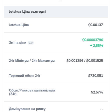
Jotchua Ціна сьогодні
$0.00137
Jotchua Ціна
$0.00003796
Зміна ціни
24г
2.85%
$0.001296
/
$0.001525
24г Мінімум / 24г Максимум
$720,081
Торговий обсяг 24г
Обсяг/Ринкова капіталізація
52.57%
(24г)
--
Домінування на ринку