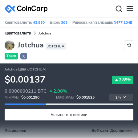
Криптовалюти:
43,550
Біржі:
365
Ринкова капіталізація:
$477,104B
Криптовалюти
Jotchua
Jotchua
JOTCHUA
Token
𝕏
Jotchua Ціна (JOTCHUA)
$0.00137
2.85%
0.0000000211
BTC
2.00%
Мінімум:
$0.001296
Максимум:
$0.001525
24г
Більше статистики
Посилання:
Веб-сайт, Дослідники