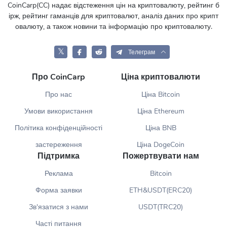
CoinCarp(CC) надає відстеження цін на криптовалюту, рейтинг б
ірж, рейтинг гаманців для криптовалют, аналіз даних про крипт
овалюту, а також новини та інформацію про криптовалюту.
𝕏
Телеграм
Про CoinCarp
Ціна криптовалюти
Про нас
Ціна Bitcoin
Умови використання
Ціна Ethereum
Політика конфіденційності
Ціна BNB
застереження
Ціна DogeCoin
Підтримка
Пожертвувати нам
Реклама
Bitcoin
Форма заявки
ETH&USDT(ERC20)
Зв'язатися з нами
USDT(TRC20)
Часті питання