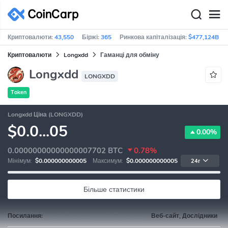
Криптовалюти:
43,550
Біржі:
365
Ринкова капіталізація:
$477,124B
Криптовалюти
Longxdd
Гаманці для обміну
Longxdd
LONGXDD
Token
Longxdd Ціна (LONGXDD)
$0.0...05
0.00%
0.00000000000000007702
BTC
0.78%
Мінімум:
$0.000000000005
Максимум:
$0.000000000005
24г
Більше статистики
Посилання:
Веб-сайт, Дослідники