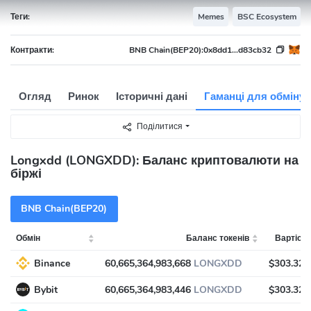
Теги:
Memes
BSC Ecosystem
Контракти:
BNB Chain(BEP20):
0x8dd1...d83cb32
Огляд
Ринок
Історичні дані
Гаманці для обміну
Поділитися
Longxdd (LONGXDD): Баланс криптовалюти на
біржі
BNB Chain(BEP20)
Обмін
Баланс токенів
Вартість
Binance
60,665,364,983,668
LONGXDD
$303.32
Bybit
60,665,364,983,446
LONGXDD
$303.32