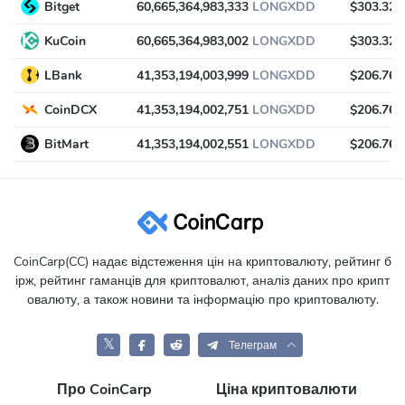
Bitget
60,665,364,983,333
LONGXDD
$303.32
KuCoin
60,665,364,983,002
LONGXDD
$303.32
LBank
41,353,194,003,999
LONGXDD
$206.76
CoinDCX
41,353,194,002,751
LONGXDD
$206.76
BitMart
41,353,194,002,551
LONGXDD
$206.76
CoinCarp(CC) надає відстеження цін на криптовалюту, рейтинг б
ірж, рейтинг гаманців для криптовалют, аналіз даних про крипт
овалюту, а також новини та інформацію про криптовалюту.
𝕏
Телеграм
Про CoinCarp
Ціна криптовалюти