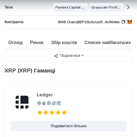
Теги:
Pantera Capital Portfolio
Grayscale Portfolio
Контракти:
BNB Chain(BEP20):
0x1d2f...6c60dbe
Огляд
Ринок
Збір коштів
Список найбагатших
Поділитися
XRP (XRP) Гаманці
Ledger
Подивитися більше