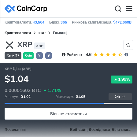
Криптовалюти:
43,564
Біржі:
365
Ринкова капіталізація:
$472,660B
Криптовалюти
XRP
Гаманці
XRP
XRP
4.6
Рейтинг:
Rank #7
Coin
𝕏
XRP Ціна (XRP)
$1.04
1.99%
0.00001602
BTC
1.71%
Мінімум:
$1.02
Максимум:
$1.05
24г
Більше статистики
Посилання:
Веб-сайт, Дослідники, Біла книга