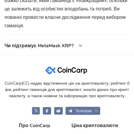
Важко сказати, який гаманець є «найкращим», оскільки
це залежить від особистих вподобань та потреб. Ви
повинні провести власне дослідження перед вибором
гаманця.
Чи підтримує MetaMask XRP?
CoinCarp(CC) надає відстеження цін на криптовалюту, рейтинг б
ірж, рейтинг гаманців для криптовалют, аналіз даних про крипт
овалюту, а також новини та інформацію про криптовалюту.
𝕏
Телеграм
Про CoinCarp
Ціна криптовалюти