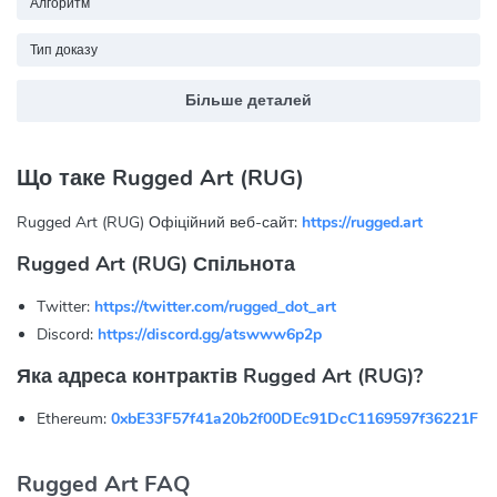
Алгоритм
Тип доказу
Більше деталей
Що таке Rugged Art (RUG)
Rugged Art (RUG) Офіційний веб-сайт:
https://rugged.art
Rugged Art (RUG) Спільнота
Twitter:
https://twitter.com/rugged_dot_art
Discord:
https://discord.gg/atswww6p2p
Яка адреса контрактів Rugged Art (RUG)?
Ethereum:
0xbE33F57f41a20b2f00DEc91DcC1169597f36221F
Rugged Art FAQ