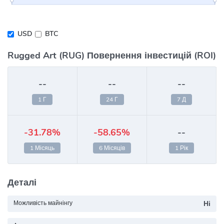
USD
BTC
Rugged Art (RUG) Повернення інвестицій (ROI)
--
--
--
1 Г
24 Г
7 Д
-31.78%
-58.65%
--
1 Місяць
6 Місяців
1 Рік
Деталі
Можливість майнінгу
Ні