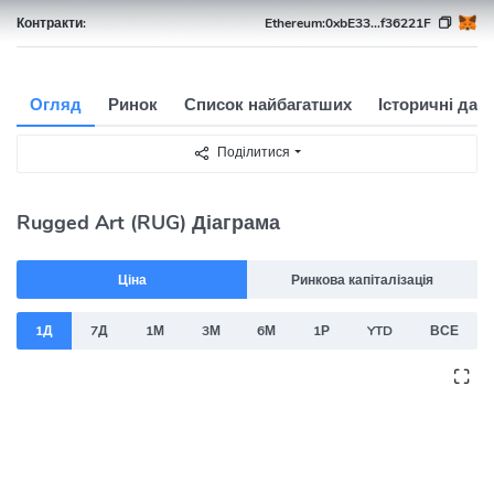
Контракти:
Ethereum:
0xbE33...f36221F
Огляд
Ринок
Список найбагатших
Історичні дані
Поділитися
Rugged Art (RUG) Діаграма
Ціна
Ринкова капіталізація
1Д
7Д
1М
3М
6М
1Р
YTD
ВСЕ