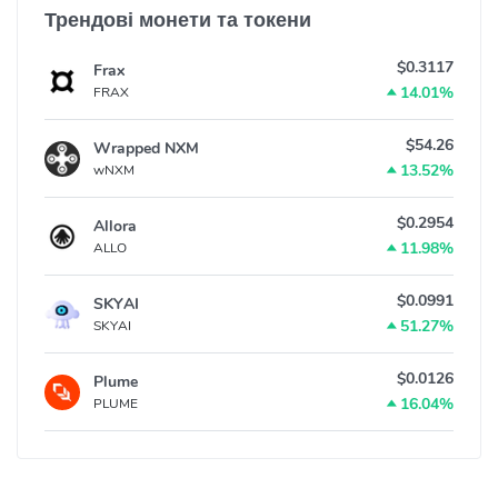
Трендові монети та токени
$0.3117
Frax
14.01%
FRAX
$54.26
Wrapped NXM
13.52%
wNXM
$0.2954
Allora
11.98%
ALLO
$0.0991
SKYAI
51.27%
SKYAI
$0.0126
Plume
16.04%
PLUME