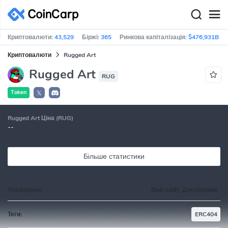
Криптовалюти:
43,529
Біржі:
365
Ринкова капіталізація:
$476,931B
Криптовалюти
Rugged Art
Rugged Art
RUG
Token
𝕏
Rugged Art Ціна (RUG)
--
Більше статистики
Посилання:
Веб-сайт, Дослідники
Теги:
ERC404