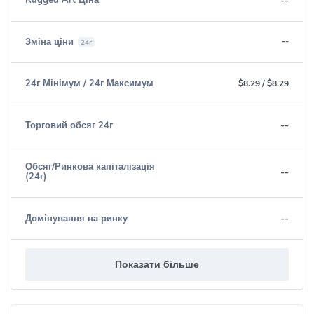
--
Rugged Art Ціна
Зміна ціни
--
24г
24г Мінімум / 24г Максимум
$8.29
/
$8.29
--
Торговий обсяг 24г
Обсяг/Ринкова капіталізація
--
(24г)
--
Домінування на ринку
Показати більше