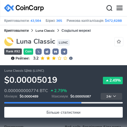
Криптовалюти:
43,564
Біржі:
365
Ринкова капіталізація:
$472,628B
Криптовалюти
Luna Classic
Соціальні мережі
Luna Classic
LUNC
Rank #92
Coin
𝕏
3.2
Рейтинг:
Luna Classic Ціна (LUNC)
$0.00005019
2.49%
0.000000000774
BTC
2.79%
Мінімум:
$0.0000489
Максимум:
$0.00005087
24г
Більше статистики
Посилання:
Веб-сайт, Дослідники, Біла книга