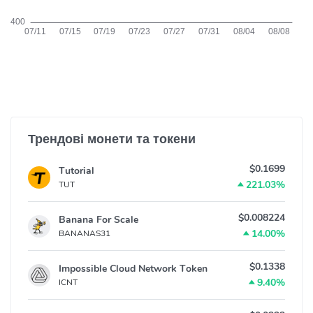
Трендові монети та токени
$0.1699
Tutorial
221.03%
TUT
$0.008224
Banana For Scale
14.00%
BANANAS31
$0.1338
Impossible Cloud Network Token
9.40%
ICNT