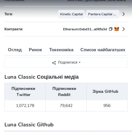
Теги:
Kinetic Capital
Pantera Capital Portfolio
Контракти:
Ethereum:
0xbd31...a06fa3d
Огляд
Ринок
Токеноміка
Список найбагатших
Поділитися
Luna Classic Соціальні медіа
Підписники
Підписники
Зірка GitHub
Twitter
Reddit
1,072,178
79,642
956
Luna Classic Github