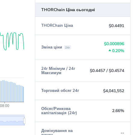
THORChain Ціна сьогодні
$0.4491
THORChain Ціна
$0.000896
Зміна ціни
24г
0.20%
24г Мінімум / 24г
$0.4457
/
$0.4574
Максимум
$4,041,552
Торговий обсяг 24г
Обсяг/Ринкова
2.66%
капіталізація (24г)
Домінування на
--
ринку