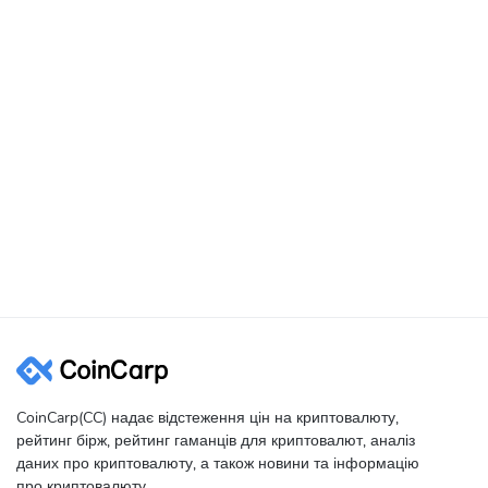
Reddit:
https://www.reddit.com/r/THORChain/
Medium:
https://medium.com/thorchain https://gitlab.com/thorcha
Telegram:
https://t.me/thorchain_org
CoinCarp(CC) надає відстеження цін на криптовалюту,
рейтинг бірж, рейтинг гаманців для криптовалют, аналіз
даних про криптовалюту, а також новини та інформацію
про криптовалюту.