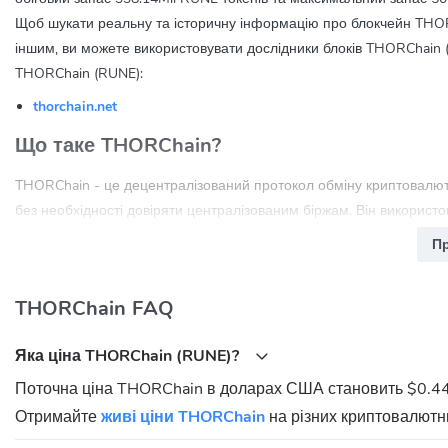
Щоб шукати реальну та історичну інформацію про блокчейн THORC
іншим, ви можете використовувати дослідники блоків THORChain (
THORChain (RUNE):
thorchain.net
Що таке THORChain?
THORChain - це децентралізований протокол обміну криптовалют
без необхідності довіряти централізованим біржам. Він використо
П
Як працює THORChain?
THORChain використовує унікальну архітектуру, яка дозволяє обм
THORChain FAQ
активи в пул ліквідності, а THORChain автоматично обробляє обмі
Що таке токен RUNE і як він використовується?
Яка ціна THORChain (RUNE)?
RUNE - це нативний токен THORChain, який використовується для з
Поточна ціна THORChain в доларах США становить $0.44
використовується для сплати комісій за транзакції та забезпечен
Отримайте
живі ціни THORChain
на різних криптовалютни