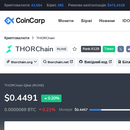
Криптовалюти:
43,564
Біржі:
365
Ринкова капіталізація:
$472,431B
Монети
Біржі
Новини
IDO
Криптовалюти
THORChain
THORChain
RUNE
Rank #128
Token
𝕏
thorchain.org
thorchain.net
Вихідний код
Біла
THORChain Ціна (RUNE)
$0.4491
0.20%
0.0000069
BTC
0.22%
Мінімум:
$0.4457