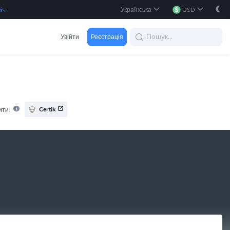
Українська
USD
i
Увійти
Реєстрація
Certik
ити: