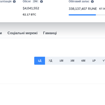
алізація
Обсяг
24г
Обіговий запас
$4,041,552
338,137,407 RUNE
67.
62.17 BTC
и
Соціальні мережі
Гаманці
1Д
7Д
1М
3М
6М
1Р
Y