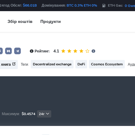
24год Обсяг:
$66.01B
Домінування:
BTC 0.3% ETH 0%
ETH Gas:
0 Gwe
Збір коштів
Продукти
4.1
Рейтинг:
Decentralized exchange
DeFi
Cosmos Ecosystem
Теги:
Ауд
 книга
Максимум:
$0.4574
24г