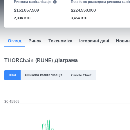
Ринкова капіталізація
Повністю розведена ринкова капіт
$151,857,509
$224,550,000
2,336 BTC
3,454 BTC
Огляд
Ринок
Токеноміка
Історичні дані
Новин
THORChain (RUNE) Діаграма
Ціна
Ринкова капіталізація
Candle Chart