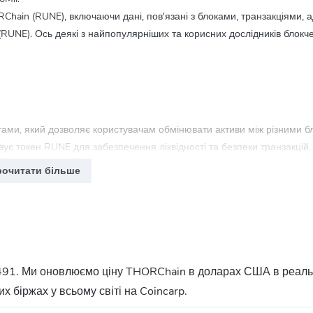
hain (RUNE), включаючи дані, пов'язані з блоками, транзакціями, 
RUNE). Ось деякі з найпопулярніших та корисних дослідників блокч
ами, який дозволяє користувачам обмінювати активи між різними 
вує токен RUNE для забезпечення ліквідності та безпеки транзакцій.
рочитати більше
інювати активи між різними блокчейнами. Користувачі можуть депон
ни, забезпечуючи високу швидкість та безпеку транзакцій.
абезпечення ліквідності, стейкінгу та управління протоколом. Він 
91. Ми оновлюємо ціну THORChain в доларах США в реальн
ня безпеки мережі.
х біржах у всьому світі на Coincarp.