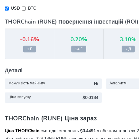
USD
BTC
THORChain (RUNE) Повернення інвестицій (ROI)
-0.16%
0.20%
3.10%
1 Г
24 Г
7 Д
Деталі
Можливість майнінгу
Ні
Алгоритм
Ціна випуску
$0.0184
THORChain (RUNE) Ціна зараз
Ціна THORChain
сьогодні становить
$0.4491
з обсягом торгів за 
обіговий запас 338.14Mil RUNE токенів та максимальний запас 50