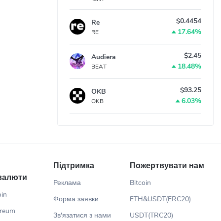
$0.4454
Re
17.64%
RE
$2.45
Audiera
18.48%
BEAT
$93.25
OKB
6.03%
OKB
Підтримка
Пожертвувати нам
валюти
Реклама
Bitcoin
oin
Форма заявки
ETH&USDT(ERC20)
ereum
Зв'язатися з нами
USDT(TRC20)