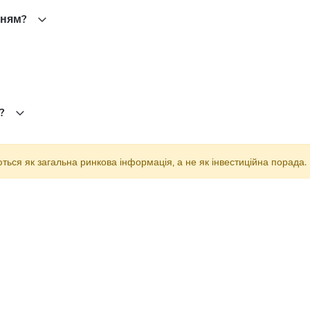
нням?
в?
х як Binance, KuCoin та Gate.io. Для цього потрібно створити облік
аються як загальна ринкова інформація, а не як інвестиційна порада.
UNE.
ватні гаманці, які підтримують мережу THORChain, такі як Trust Wal