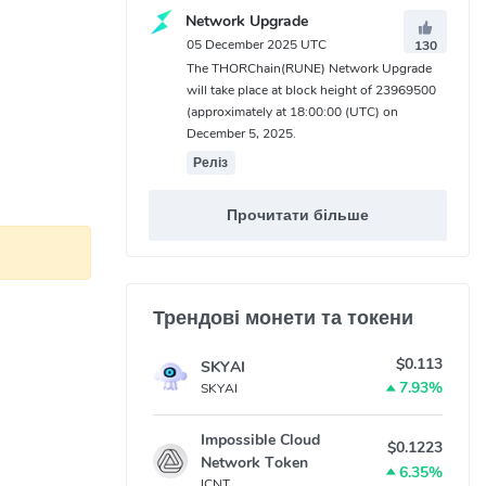
Network Upgrade
05 December 2025 UTC
130
The THORChain(RUNE) Network Upgrade
will take place at block height of 23969500
(approximately at 18:00:00 (UTC) on
December 5, 2025.
Реліз
Прочитати більше
овий запис
Трендові монети та токени
let або
$0.113
SKYAI
7.93%
SKYAI
Impossible Cloud
$0.1223
Network Token
6.35%
ICNT