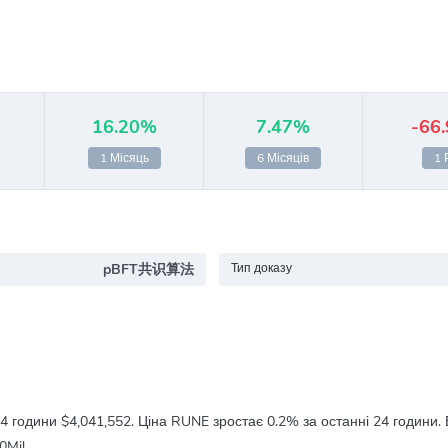
16.20%
7.47%
-66
1 Місяць
6 Місяців
1 
pBFT共识算法
Тип доказу
24 години
$4,041,552
. Ціна RUNE зростає
0.2%
за останні 24 години.
0Mil.