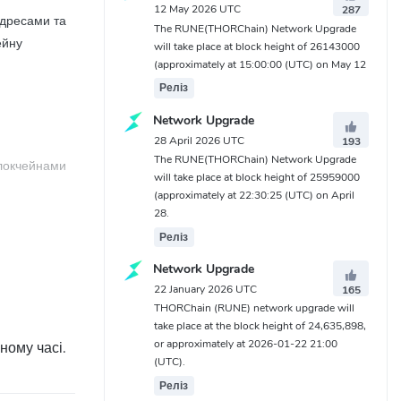
12 May 2026 UTC
287
адресами та
The RUNE(THORChain) Network Upgrade
ейну
will take place at block height of 26143000
(approximately at 15:00:00 (UTC) on May 12
Реліз
Network Upgrade
28 April 2026 UTC
193
The RUNE(THORChain) Network Upgrade
блокчейнами
will take place at block height of 25959000
(approximately at 22:30:25 (UTC) on April
28.
Реліз
увати свої
Network Upgrade
22 January 2026 UTC
165
THORChain (RUNE) network upgrade will
take place at the block height of 24,635,898,
or approximately at 2026-01-22 21:00
також
ому часі.
(UTC).
Реліз