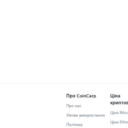
in
Про CoinCarp
Ціна
крипто
Про нас
Ціна Bitc
Умови використання
Ціна Eth
Політика