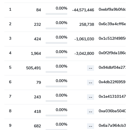
#
Адреса
Кількість
Відсоток
7д Зміна
0.00%
1
84
-44,571,446
0.00%
2
232
258,738
0.00%
3
424
-1,061,030
0.00%
4
1,964
-3,042,800
0.00%
5
505,491
--
0.00%
6
79
--
0.00%
7
243
--
0.00%
8
418
--
0.00%
9
682
--