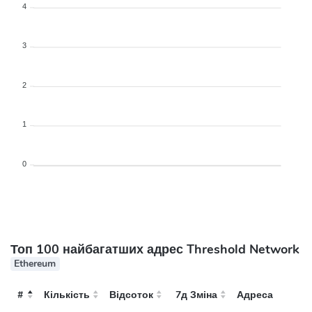
4
3
2
1
0
Топ 100 найбагатших адрес Threshold Network
Ethereum
#
Кількість
Відсоток
7д Зміна
Адреса