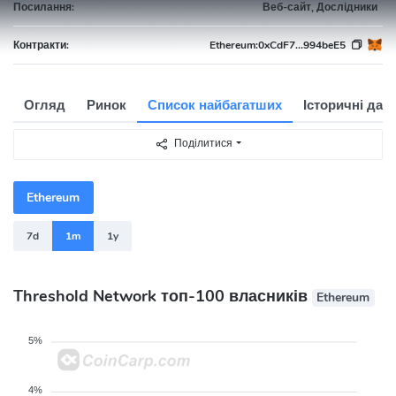
Посилання:
Веб-сайт, Дослідники
Контракти:
Ethereum:
0xCdF7...994beE5
Огляд
Ринок
Список найбагатших
Історичні дані
Поділитися
Ethereum
7d
1m
1y
Threshold Network топ-100 власників
Ethereum
5%
4%