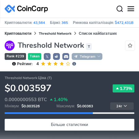
Криптовалюти:
43,564
Біржі:
365
Ринкова капіталізація:
$472,431B
Криптовалюти
Threshold Network
Список найбагатших
Threshold Network
T
Rank #239
Token
Telegram
𝕏
4
Рейтинг:
Threshold Network Ціна (T)
$0.003597
1.73%
0.0000000553
BTC
1.40%
Мінімум:
$0.003526
Максимум:
$0.00363
24г
Більше статистики