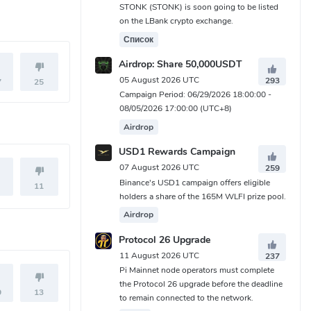
STONK (STONK) is soon going to be listed
on the LBank crypto exchange.
Список
Airdrop: Share 50,000USDT
05 August 2026 UTC
293
7
25
Campaign Period: 06/29/2026 18:00:00 -
08/05/2026 17:00:00 (UTC+8)
Airdrop
USD1 Rewards Campaign
07 August 2026 UTC
259
Binance's USD1 campaign offers eligible
11
holders a share of the 165M WLFI prize pool.
Airdrop
Protocol 26 Upgrade
11 August 2026 UTC
237
Pi Mainnet node operators must complete
the Protocol 26 upgrade before the deadline
9
13
to remain connected to the network.