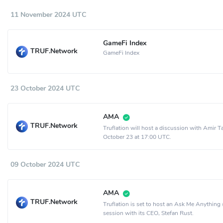
11 November 2024 UTC
GameFi Index
TRUF.Network
GameFi Index
23 October 2024 UTC
AMA
TRUF.Network
Truflation will host a discussion with Amir T
October 23 at 17:00 UTC.
09 October 2024 UTC
AMA
TRUF.Network
Truflation is set to host an Ask Me Anythin
session with its CEO, Stefan Rust.