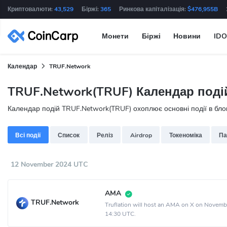
Криптовалюти:
43,529
Біржі:
365
Ринкова капіталізація:
$476,955B
Монети
Біржі
Новини
IDO
Календар
TRUF.Network
TRUF.Network(TRUF) Календар поді
Календар подій TRUF.Network(TRUF) охоплює основні події в блокче
Всі події
Список
Реліз
Airdrop
Токеноміка
Па
12 November 2024 UTC
AMA
TRUF.Network
Truflation will host an AMA on X on Novemb
14:30 UTC.