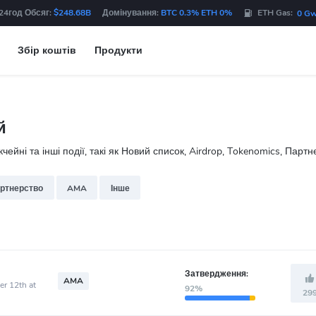
24год Обсяг:
$248.68B
Домінування:
BTC 0.3% ETH 0%
ETH Gas:
0 Gw
Збір коштів
Продукти
й
йні та інші події, такі як Новий список, Airdrop, Tokenomics, Партн
ртнерство
AMA
Інше
Затвердження:
AMA
er 12th at
92%
29