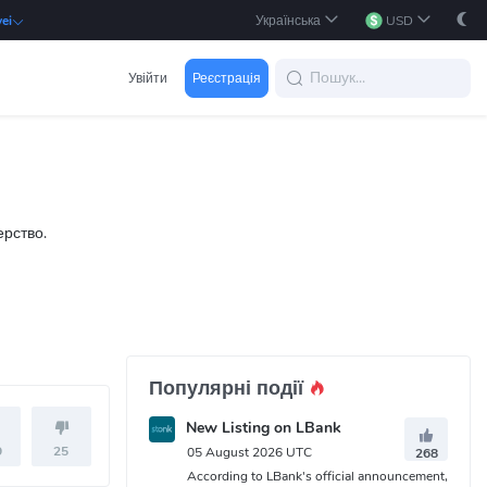
Українська
USD
ei
Увійти
Реєстрація
ерство.
Популярні події
New Listing on LBank
9
25
05 August 2026 UTC
268
According to LBank's official announcement,