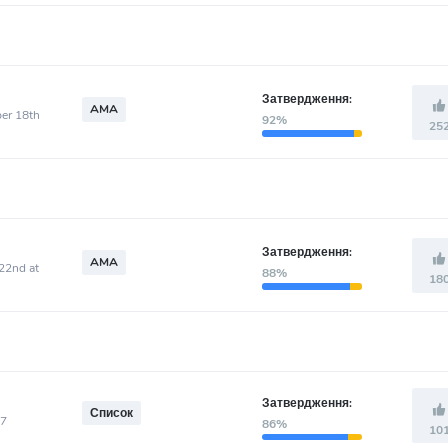
Затвердження:
AMA
ber 18th
92%
25
Затвердження:
AMA
22nd at
88%
18
Затвердження:
Список
77
86%
10