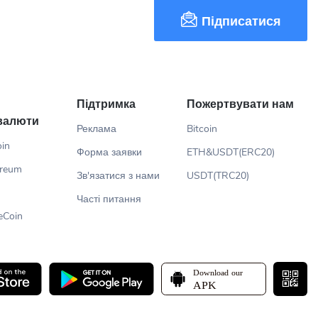
Підписатися
Підтримка
Пожертвувати нам
валюти
Реклама
Bitcoin
oin
Форма заявки
ETH&USDT(ERC20)
ereum
Зв'язатися з нами
USDT(TRC20)
Часті питання
eCoin