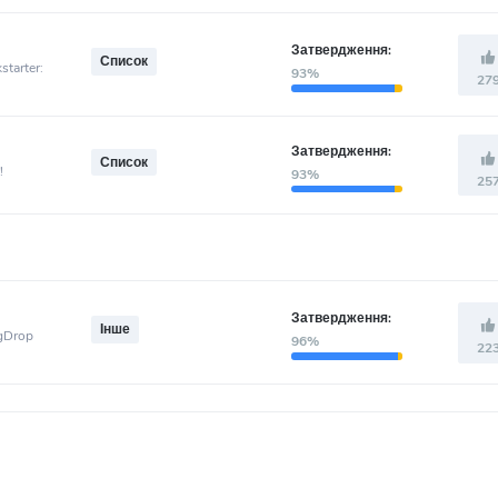
Затвердження:
Список
starter:
93%
27
Затвердження:
Список
!
93%
25
Затвердження:
Інше
ngDrop
96%
22