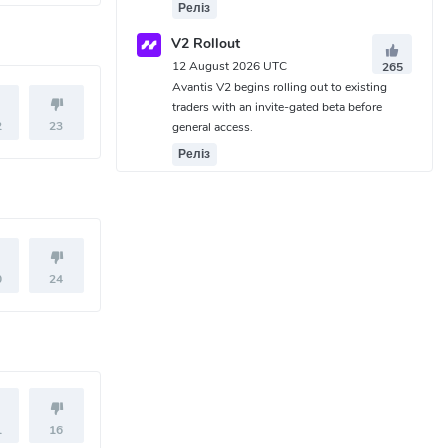
Реліз
V2 Rollout
12 August 2026 UTC
265
Avantis V2 begins rolling out to existing
traders with an invite-gated beta before
2
23
general access.
Реліз
0
24
1
16