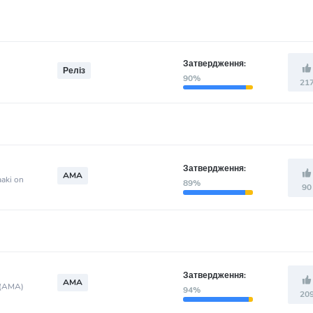
Затвердження:
Реліз
90%
21
Затвердження:
AMA
aaki on
89%
90
Затвердження:
AMA
g (AMA)
94%
20