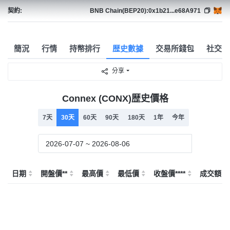
契約:
BNB Chain(BEP20):
0x1b21...e68A971
簡況
行情
持幣排行
歴史數據
交易所錢包
社交
分享
Connex (CONX)歴史價格
7天
30天
60天
90天
180天
1年
今年
日期
開盤價**
最高價
最低價
收盤價****
成交額