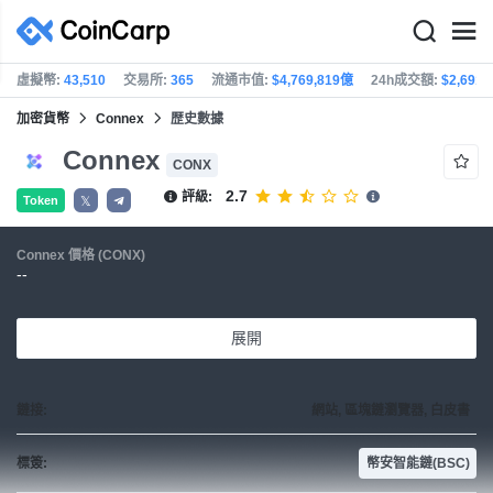
虛擬幣:
43,510
交易所:
365
流通市值:
$4,769,819億
24h成交額:
$2,691
加密貨幣
Connex
歴史數據
Connex
CONX
2.7
評級:
Token
𝕏
Connex 價格 (CONX)
--
展開
鏈接:
網站, 區塊鏈瀏覽器, 白皮書
標簽:
幣安智能鏈(BSC)