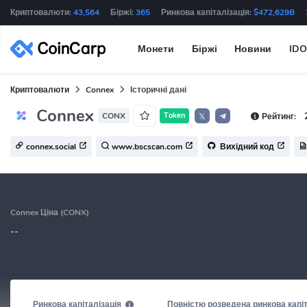
Криптовалюти:
43,564
Біржі:
365
Ринкова капіталізація:
$472,629B
Монети
Біржі
Новини
IDO
Криптовалюти
Connex
Історичні дані
Connex
CONX
Token
Рейтинг:
𝕏
connex.social
www.bscscan.com
Вихідний код
Connex Ціна (CONX)
--
Ринкова капіталізація
Повністю розведена ринкова капіт