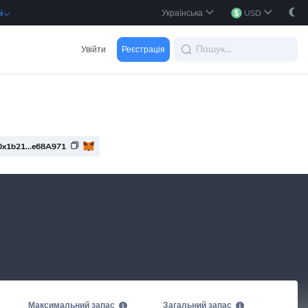
Українська
USD
i
Увійти
Реєстрація
0x1b21...e68A971
Максимальний запас
Загальний запас