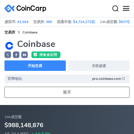
虚拟币:
43,554
交易所:
365
流通市值:
$4,724,272亿
24h成交额:
$637亿
交易所
Coinbase
Coinbase
准备金证明
𝕏
开始交易
关联披露
官网地址:
pro.coinbase.com
展开
24h成交额
$988,148,876