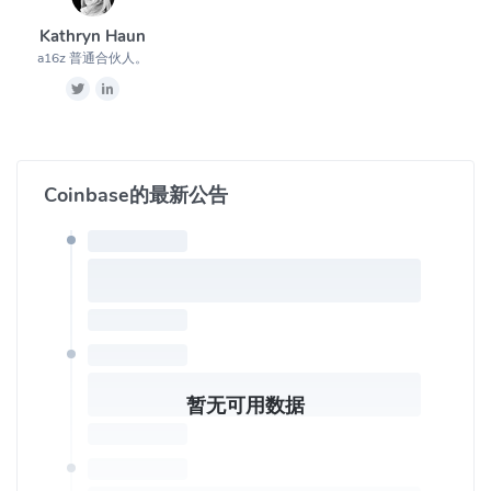
通过EFT付款，ACH/SWIFT/SEPA转移以及信用卡和PayPal进行
Kathryn Haun
交易
a16z 普通合伙人。
验证客户能够每周购买价值高达$1000的比特币，最高可以进行
价值$50000（美国客户）/$30000（欧盟客户）的交易
交易费用在0%-0.5%之间，由挂单和非挂单交易，以及交易金额
的大小决定。并且使用竞争性收费，用户的费率根据其持仓规模
和交易频率呈现阶梯制收费。
Coinbase的最新公告
具多种存入和提取法定货币的方式，包括信用卡和银行转帐。
Coinbase交易所的创始人是谁？
Coinbase 由 Brian Armstrong 和 Fred Ehrsam 创立。
Brian Armstrong曾入选财富杂志40岁以下的财富40强，和2017
年Recode100等殊荣。在Coinbase之前，他于2011至2012年在
Airbn担任软件工程师，并曾创立了UniversityTutory，和在
CarWoo担任软件工程师，曾担任IBM开发人员、德勤Deloitte顾
暂无可用数据
问。
Fred Ehrsam先生原Coinbase交易所联合创始人，Fred Ehrsam先
生曾在Goldman Sachs证券部门、BlackRock投资组合数据分析