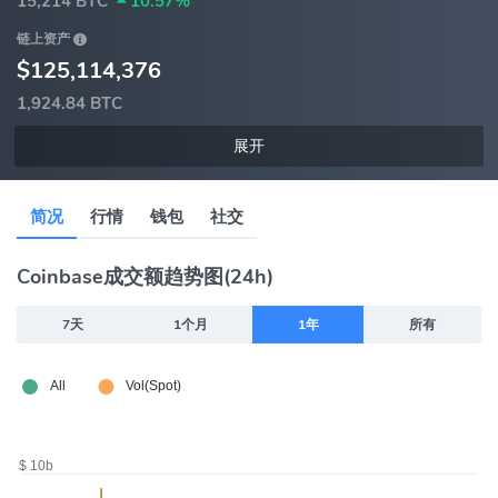
15,214 BTC
10.57%
链上资产
$125,114,376
1,924.84 BTC
展开
简况
行情
钱包
社交
Coinbase成交额趋势图(24h)
7天
1个月
1年
所有