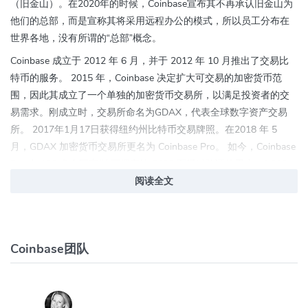
（旧金山）。在2020年的时候，Coinbase宣布其不再承认旧金山为
他们的总部，而是宣称其将采用远程办公的模式，所以员工分布在
世界各地，没有所谓的“总部”概念。
Coinbase 成立于 2012 年 6 月，并于 2012 年 10 月推出了交易比
特币的服务。 2015 年，Coinbase 决定扩大可交易的加密货币范
围，因此其成立了一个单独的加密货币交易所，以满足投资者的交
易需求。刚成立时，交易所命名为GDAX，代表全球数字资产交易
所。 2017年1月17日获得纽约州比特币交易牌照。在2018 年 5
月，GDAX 加密货币交易所更名为 Coinbase Pro。 如今，Coinbase
Pro 在 100 多个国家/地区拥有约 5600 万经过验证的用户、8,000
家机构和 134,000 个生态系统合作伙伴。
阅读全文
Coinbase交易所的主要特点
美国第一家持有正规牌照的比特币交易所
Coinbase团队
Coinbase交易所已购买保险，可为投资者提供一定的资产保障
是纳斯达克上市交易所，股票代码为“COIN”，被称为“加密货币第
一股”。
支持法定货币购买比特币，拥有广泛的银行合作伙伴网络，可以