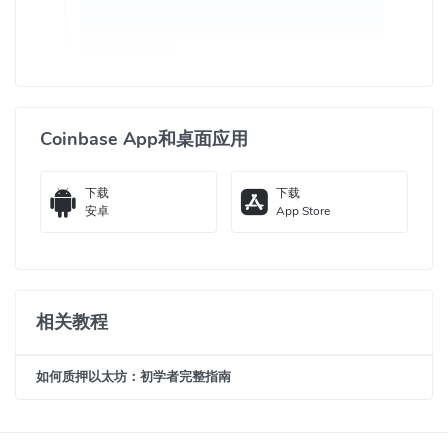
工作，毕业于杜克大学的计算机科学。他于2014年，被时代周
刊、福布斯分别评为30岁以下改变世界的30人之一。Fred
Ehrsam先生目前已经离开Coinbase交易所。
Coinbase交易所App下载地址：
Coinbase App和桌面应用
Coinbase：
iOS
Coinbase：
安卓
下载
下载
Coinbase交易所安全吗？
安卓
App Store
Coinbase 拥有强大的系统来确保客户账户的安全，包括使用两步验
证、生物指纹登录、保险、FDIC 承保以及使用 AES-256 加密的数
字钱包。同时，Coinbase符合各地司法管辖，对上币会进行严格的
相关教程
审查。虽然加密货币交易所已经采取了安全措施，但不能完全保证
用户的资金安全。除了将资金存入中心化的加密货币交易所，用户
还可以选择将资金转移到信誉良好的钱包以降低风险。但是，每种
如何质押以太坊：初学者完整指南
方法都存在一定的风险，用户需要根据自己的具体情况进行比较和
选择最合适的方法。