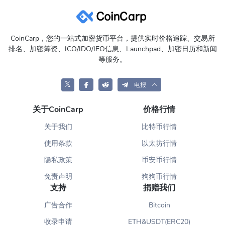
Coinbase交易所中国能用吗？
除港澳台外，在Coinbase交易所支持的国家列表中不包含中国大陆
地区。如中国大陆地区用户需注册Coinbase，则需要提供所支持国
CoinCarp，您的一站式加密货币平台，提供实时价格追踪、交易所
排名、加密筹资、ICO/IDO/IEO信息、Launchpad、加密日历和新闻
家的手机号码以及支持美元的银行卡。
等服务。
Coinbase客服服务
𝕏
电报
电话号码：+1 888 908-7930 (US/Intl) 0808 168 4635 (UK)
1800 200 355 (Ireland)
关于CoinCarp
价格行情
在线问题提交：
https://help.coinbase.com/en/contact-us
帮助中心：
https://help.coinbase.com/
关于我们
比特币行情
社交群/媒体：
使用条款
以太坊行情
Twitter:
https://twitter.com/coinbase
隐私政策
币安币行情
Instagram:
https://instagram.com/coinbase
免责声明
狗狗币行情
支持
捐赠我们
Youtube:
https://www.youtube.com/coinbase
Linkedin:
https://www.linkedin.com/company/coinbase
广告合作
Bitcoin
Facebook:
https://www.facebook.com/Coinbase/
收录申请
ETH&USDT(ERC20)