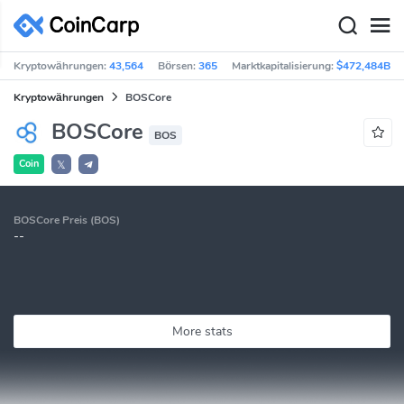
Kryptowährungen:
43,564
Börsen:
365
Marktkapitalisierung:
$472,484B
Kryptowährungen
BOSCore
BOSCore
BOS
Coin
𝕏
BOSCore Preis (BOS)
--
More stats