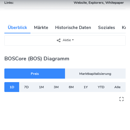
Links:
Website, Explorers, Whitepaper
Überblick
Märkte
Historische Daten
Soziales
Kry
Aktie
BOSCore (BOS) Diagramm
Preis
Marktkapitalisierung
1D
7D
1M
3M
6M
1Y
YTD
Alle