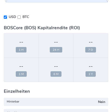
USD
BTC
BOSCore (BOS) Kapitalrendite (ROI)
--
--
--
1 H
24 H
7 D
--
--
--
1 M
6 M
1 Y
Einzelheiten
Minierbar
Nein