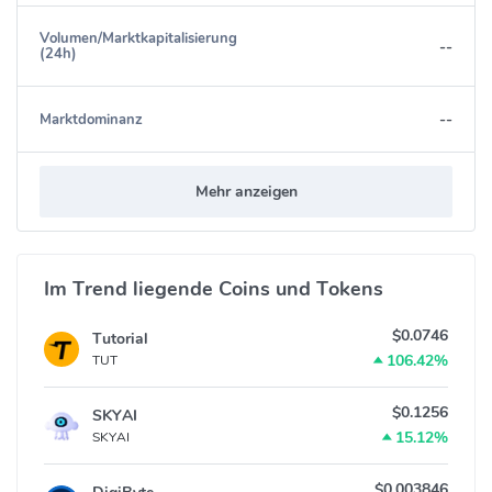
Volumen/Marktkapitalisierung
--
(24h)
--
Marktdominanz
Mehr anzeigen
Im Trend liegende Coins und Tokens
$0.0746
Tutorial
106.42%
TUT
$0.1256
SKYAI
15.12%
SKYAI
$0.003846