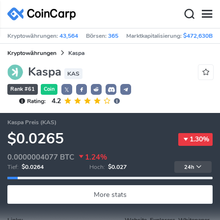
Kryptowährungen:
43,564
Börsen:
365
Marktkapitalisierung:
$472,630B
Kryptowährungen
Kaspa
Kaspa
KAS
Rank #61
Coin
𝕏
4.2
Rating:
Kaspa Preis (KAS)
$0.0265
1.30%
0.0000004077
BTC
1.24%
Tief:
$0.0264
Hoch:
$0.027
24h
More stats
Links:
Website, Explorers, Whitepaper