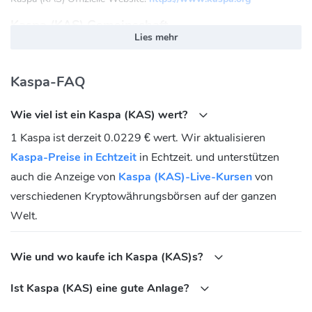
Kaspa (KAS) Gemeinschaft
Lies mehr
FaceBook:
https://www.facebook.com/KaspaCurrency
Twitter:
https://twitter.com/KaspaCurrency
Kaspa-FAQ
Discord:
https://discord.com/invite/kS3SK5F36R
Reddit:
https://reddit.com/r/kaspa
Wie viel ist ein Kaspa (KAS) wert?
Telegram:
https://t.me/kaspaenglish
1 Kaspa ist derzeit 0.0229 € wert. Wir aktualisieren
Kaspa-Preise in Echtzeit
in Echtzeit. und unterstützen
auch die Anzeige von
Kaspa (KAS)-Live-Kursen
von
verschiedenen Kryptowährungsbörsen auf der ganzen
Welt.
Wie und wo kaufe ich Kaspa (KAS)s?
Ist Kaspa (KAS) eine gute Anlage?