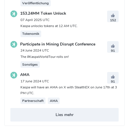
Veröffentlichung
153.24MM Token Unlock
07 April 2025 UTC
152
Kaspa unlocks tokens at 12 AM UTC.
Tokenomik
Participate in Mining Disrupt Conference
24 June 2024 UTC
91
The #KaspaWorldTour rolls on!
Sonstiges
AMA
17 June 2024 UTC
91
Kaspa will have an AMA on X with StealthEX on June 17th at 3
PM UTC.
Partnerschaft
AMA
Lies mehr