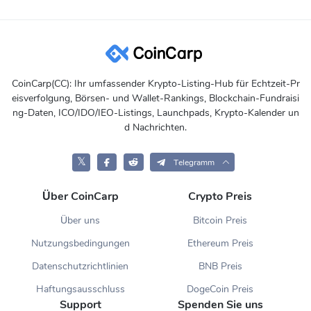
CoinCarp(CC): Ihr umfassender Krypto-Listing-Hub für Echtzeit-Pr
eisverfolgung, Börsen- und Wallet-Rankings, Blockchain-Fundraisi
ng-Daten, ICO/IDO/IEO-Listings, Launchpads, Krypto-Kalender un
d Nachrichten.
𝕏
Telegramm
Über CoinCarp
Crypto Preis
Über uns
Bitcoin Preis
Nutzungsbedingungen
Ethereum Preis
Datenschutzrichtlinien
BNB Preis
Haftungsausschluss
DogeCoin Preis
Support
Spenden Sie uns