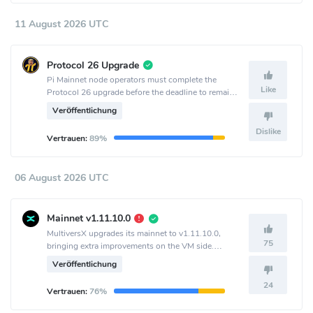
11 August 2026 UTC
Protocol 26 Upgrade
Pi Mainnet node operators must complete the
Like
Protocol 26 upgrade before the deadline to remain
connected to the network.
Veröffentlichung
Dislike
Vertrauen:
89%
06 August 2026 UTC
Mainnet v1.11.10.0
MultiversX upgrades its mainnet to v1.11.10.0,
75
bringing extra improvements on the VM side.
Activation is set to epoch 2198.
Veröffentlichung
24
Vertrauen:
76%