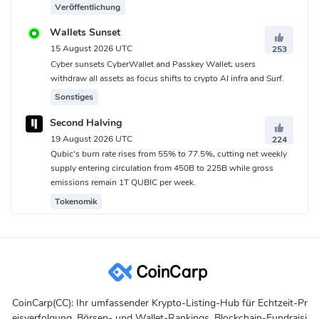
Veröffentlichung
Wallets Sunset
15 August 2026 UTC
253
Cyber sunsets CyberWallet and Passkey Wallet; users
withdraw all assets as focus shifts to crypto AI infra and Surf.
Sonstiges
Second Halving
19 August 2026 UTC
224
Qubic's burn rate rises from 55% to 77.5%, cutting net weekly
supply entering circulation from 450B to 225B while gross
emissions remain 1T QUBIC per week.
Tokenomik
CoinCarp(CC): Ihr umfassender Krypto-Listing-Hub für Echtzeit-Pr
eisverfolgung, Börsen- und Wallet-Rankings, Blockchain-Fundraisi