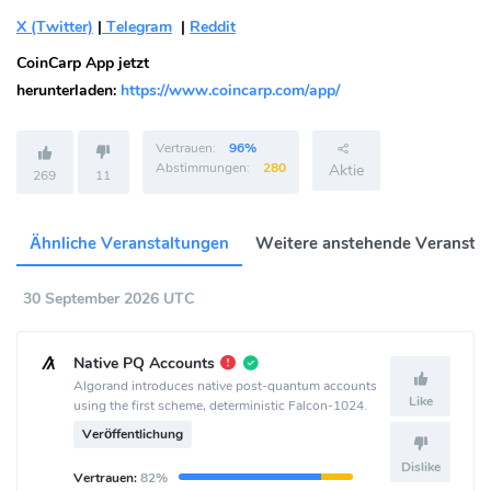
X (Twitter)
|
Telegram
|
Reddit
CoinCarp App jetzt
herunterladen:
https://www.coincarp.com/app/
Vertrauen:
96%
Abstimmungen:
280
Aktie
269
11
Ähnliche Veranstaltungen
Weitere anstehende Veransta
30 September 2026 UTC
Native PQ Accounts
Algorand introduces native post-quantum accounts
Like
using the first scheme, deterministic Falcon-1024.
Veröffentlichung
Dislike
Vertrauen:
82%