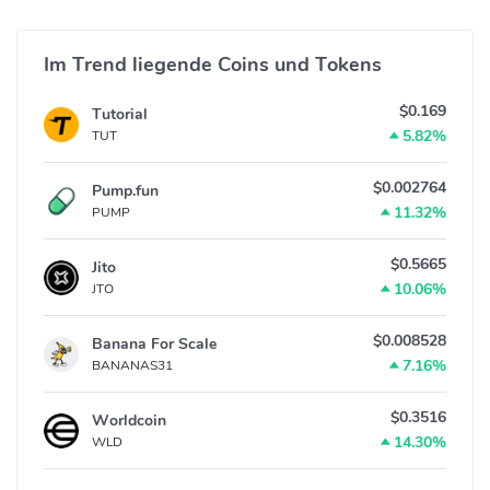
Im Trend liegende Coins und Tokens
$0.169
Tutorial
5.82%
TUT
$0.002764
Pump.fun
11.32%
PUMP
$0.5665
Jito
10.06%
JTO
$0.008528
Banana For Scale
7.16%
BANANAS31
$0.3516
Worldcoin
14.30%
WLD