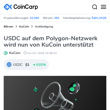
Kryptowährungen:
43,580
Börsen:
365
Marktkapitalisierung:
$461,552B
Börsen
KuCoin
Ankündigung
USDC auf dem Polygon-Netzwerk
wird nun von KuCoin unterstützt
KuCoin
Jun 03, 2026 10:48:23
USDC
$1
0.01%