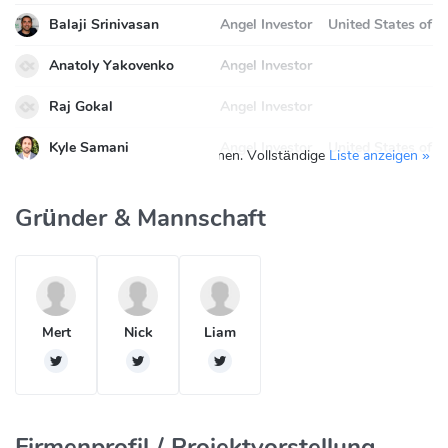
Balaji Srinivasan
Angel Investor
United States of 
Anatoly Yakovenko
Angel Investor
Raj Gokal
Angel Investor
Kyle Samani
Angel Investor
United States of 
Sie sehen hier 5 von 9 Investitionen. Vollständige
Liste anzeigen »
Gründer & Mannschaft
Mert
Nick
Liam
Firmenprofil / Projektvorstellung