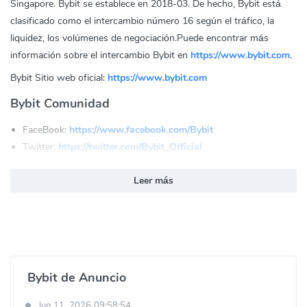
Singapore. Bybit se establece en 2018-03. De hecho, Bybit está
clasificado como el intercambio número 16 según el tráfico, la
liquidez, los volúmenes de negociación.Puede encontrar más
información sobre el intercambio Bybit en
https://www.bybit.com
.
Bybit Sitio web oficial:
https://www.bybit.com
Bybit Comunidad
FaceBook:
https://www.facebook.com/Bybit
Twitter:
https://twitter.com/Bybit_Official
Reddit:
https://www.reddit.com/r/Bybit/
Leer más
Youtube:
https://www.youtube.com/c/Bybit
Linkin:
https://www.linkedin.com/company/bybitexchange
Instagram:
https://www.instagram.com/bybit_official/
Telegram:
https://t.me/BybitEnglish
Bybit de Anuncio
Jun 11, 2026 09:58:54