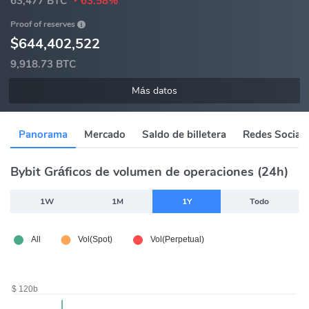
63,477 BTC
63.58%
Proof of reserves
$644,402,522
9,918.73 BTC
Más datos
Panorama
Mercado
Saldo de billetera
Redes Sociale
Bybit Gráficos de volumen de operaciones (24h)
1W
1M
1Y
Todo