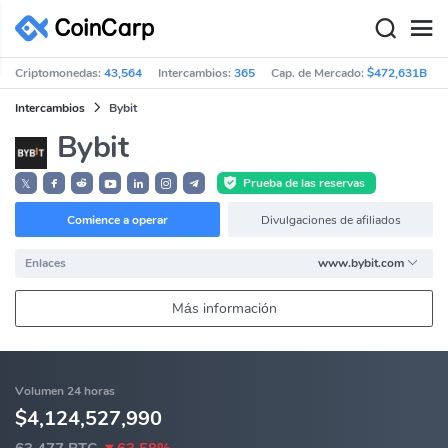
Criptomonedas:
43,564
Intercambios:
365
Cap. de Mercado:
$472,631B
Intercambios
Bybit
Bybit
Prueba de las reservas
𝕏
Comience a operar
Divulgaciones de afiliados
Enlaces
www.bybit.com
Más información
Volumen 24 horas
$4,124,527,990