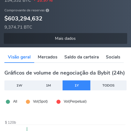
154,332 BTC
16.97%
Comprovante de reservas
$603,294,632
9,374.71 BTC
Mais dados
Visão geral
Mercados
Saldo da carteira
Socials
Gráficos de volume de negociação da Bybit (24h)
1W
1M
1Y
TODOS