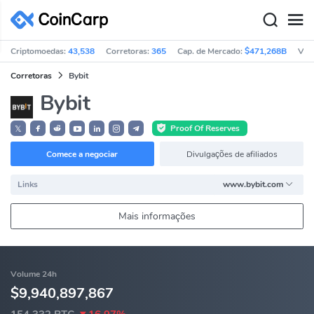
Criptomoedas:
43,538
Corretoras:
365
Cap. de Mercado:
$471,268B
Vol
Corretoras
Bybit
Bybit
Proof Of Reserves
𝕏
Comece a negociar
Divulgações de afiliados
Links
www.bybit.com
Mais informações
Volume 24h
$9,940,897,867