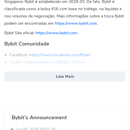
Singapore. Bybit é estabelecido em 2018-03. De fato, Bybit é
classificada como a bolsa #16 com base no tráfego, na liquidez e
nos volumes de negociação. Mais informações sobre a troca Bybit
podem ser encontradas em
https://www.bybit.com
.
Bybit Site oficial:
https://www.bybit.com
Bybit Comunidade
FaceBook:
https://www.facebook.com/Bybit
Twitter:
https://twitter.com/Bybit_Official
Reddit:
https://www.reddit.com/r/Bybit/
Leia Mais
Youtube:
https://www.youtube.com/c/Bybit
Linkin:
https://www.linkedin.com/company/bybitexchange
Instagram:
https://www.instagram.com/bybit_official/
Telegram:
https://t.me/BybitEnglish
Bybit's Announcement
Jun 09, 2026 09:01:34