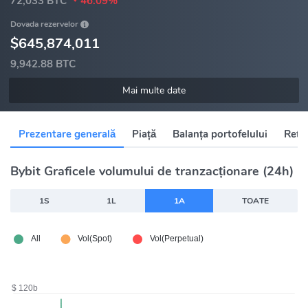
72,033 BTC
46.09%
Dovada rezervelor
$645,874,011
9,942.88 BTC
Mai multe date
Prezentare generală
Piață
Balanța portofelului
Rețel
Bybit Graficele volumului de tranzacționare (24h)
1S
1L
1A
TOATE