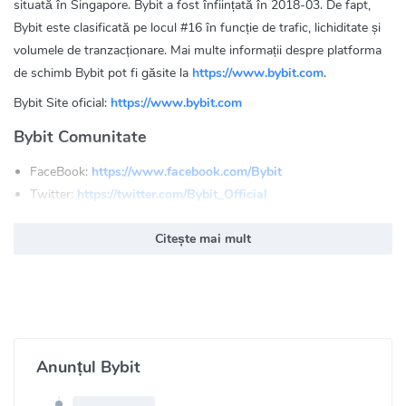
situată în Singapore. Bybit a fost înființată în 2018-03. De fapt,
Bybit este clasificată pe locul #16 în funcție de trafic, lichiditate și
volumele de tranzacționare. Mai multe informații despre platforma
de schimb Bybit pot fi găsite la
https://www.bybit.com
.
Bybit Site oficial:
https://www.bybit.com
Bybit Comunitate
FaceBook:
https://www.facebook.com/Bybit
Twitter:
https://twitter.com/Bybit_Official
Reddit:
https://www.reddit.com/r/Bybit/
Citește mai mult
Youtube:
https://www.youtube.com/c/Bybit
Linkin:
https://www.linkedin.com/company/bybitexchange
Instagram:
https://www.instagram.com/bybit_official/
Telegram:
https://t.me/BybitEnglish
Anunțul Bybit