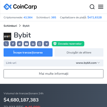
Criptomonede:
43,564
Schimburi:
365
Capitalizare de piață:
$472,632B
Schimburi
Bybit
Bybit
Dovada rezervelor
𝕏
Începe tranzacționarea
Divulgări de afiliere
Link-uri
www.bybit.com
Mai multe informații
Volumul de tranzacționare 24h
$4,680,187,383