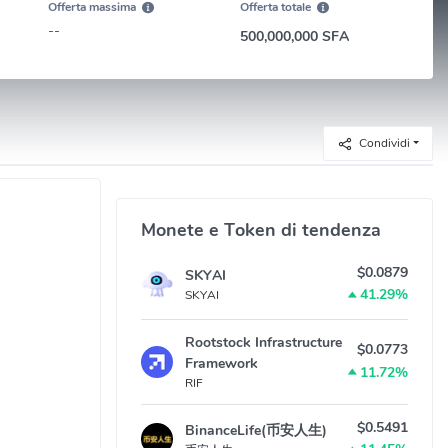
Offerta massima
Offerta totale
--
500,000,000 SFA
Condividi
Monete e Token di tendenza
$0.0879
SKYAI
41.29%
SKYAI
Rootstock Infrastructure
$0.0773
Framework
11.72%
RIF
$0.5491
BinanceLife(币安人生)