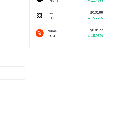
11.45%
币安人生
$0.3166
Frax
15.72%
FRAX
$0.0127
Plume
15.95%
PLUME