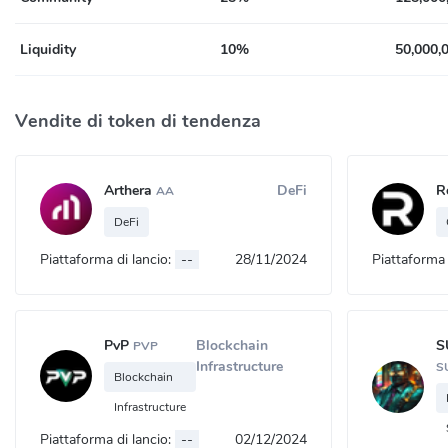
Liquidity
10%
50,000,
Vendite di token di tendenza
Arthera
DeFi
R
AA
DeFi
Piattaforma di lancio:
--
28/11/2024
Piattaforma 
PvP
Blockchain
S
PVP
Infrastructure
S
Blockchain
Infrastructure
Piattaforma di lancio:
--
02/12/2024