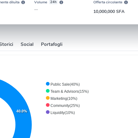
ente diluita
Volume
24h
Offerta circolante
--
10,000,000 SFA
Storici
Social
Portafogli
Public Sale(40%)
Team & Advisors(15%)
Marketing(10%)
Community(25%)
40.0%
Liquidity(10%)