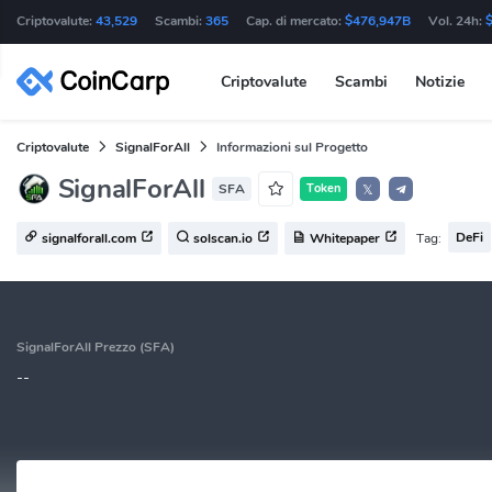
Criptovalute:
43,529
Scambi:
365
Cap. di mercato:
$476,947B
Vol. 24h:
Criptovalute
Scambi
Notizie
Criptovalute
SignalForAll
Informazioni sul Progetto
SignalForAll
SFA
Token
𝕏
DeFi
Tag:
signalforall.com
solscan.io
Whitepaper
SignalForAll Prezzo (SFA)
--