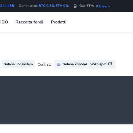
$244.48B
Dominanza:
BTC 0.3% ETH 0%
Gas ETH:
0 Gwei
IDO
Raccolta fondi
Prodotti
Solana Ecosystem
Solana:7hp5b4...o2AhUpm
Contratti: