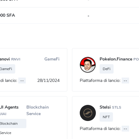
000 SFA
-
enovi
GameFi
Pokelon.Finance
RNVI
PO
GameFi
DeFi
di lancio:
--
28/11/2024
Piattaforma di lancio:
--
UI Agents
Blockchain
Stelsi
STLS
Service
UIAI
NFT
Blockchain
Piattaforma di lancio:
--
Service