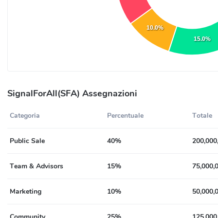
10.0%
15.0%
SignalForAll(SFA) Assegnazioni
Categoria
Percentuale
Totale
Public Sale
40%
200,000
Team & Advisors
15%
75,000,
Marketing
10%
50,000,
Community
25%
125,000