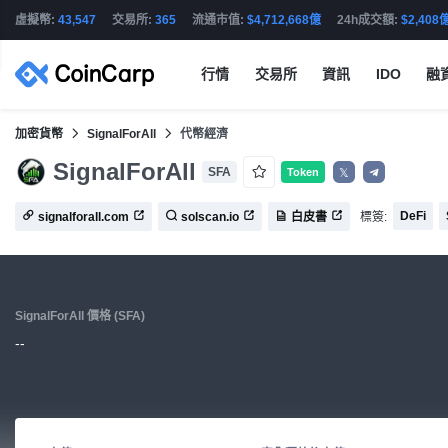
虛擬幣:
43,547
交易所:
365
流通市值:
$4,712,668億
24h成交額:
$2,408
行情
交易所
資訊
IDO
融
加密貨幣
SignalForAll
代幣經濟
SignalForAll
SFA
Token
𝕏
DeFi
標簽:
signalforall.com
solscan.io
白皮書
SignalForAll 價格 (SFA)
--