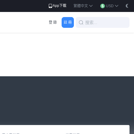
App下載
繁體中文
USD
登 錄
註 冊