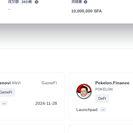
成交額
流通量
24小時
--
10,000,000 SFA
enovi
GameFi
Pokelon.Finance
RNVI
POKELON
GameFi
DeFi
:
--
2024-11-28
Launchpad:
--