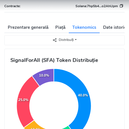
Contracte:
Solana:
7hp5b4...o2AhUpm
Prezentare generală
Piață
Tokenomics
Date istorice
Distribuiți
SignalForAll (SFA) Token Distribuție
10.0%
40.0%
25.0%