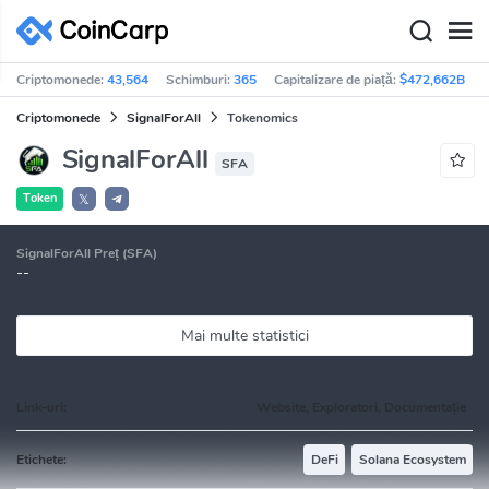
Criptomonede:
43,564
Schimburi:
365
Capitalizare de piață:
$472,662B
Criptomonede
SignalForAll
Tokenomics
SignalForAll
SFA
Token
𝕏
SignalForAll Preț (SFA)
--
Mai multe statistici
Link-uri:
Website, Exploratori, Documentație
Etichete:
DeFi
Solana Ecosystem