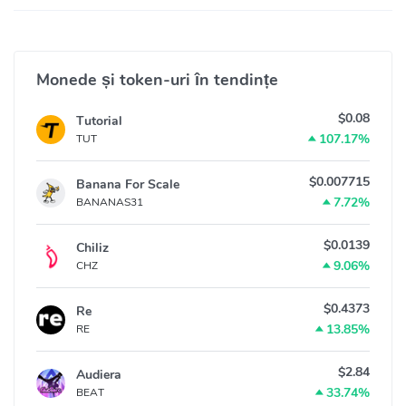
Monede și token-uri în tendințe
$0.08
Tutorial
107.17%
TUT
$0.007715
Banana For Scale
7.72%
BANANAS31
$0.0139
Chiliz
9.06%
CHZ
$0.4373
Re
13.85%
RE
$2.84
Audiera
33.74%
BEAT