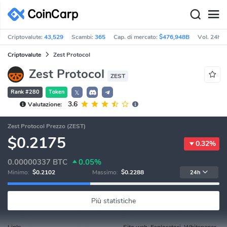
Criptovalute:
43,529
Scambi:
365
Cap. di mercato:
$476,948B
Vol. 24h:
Criptovalute
Zest Protocol
Zest Protocol
ZEST
Rank #280
Token
𝕏
3.6
Valutazione:
Zest Protocol Prezzo (ZEST)
$0.2175
0.32%
0.00000337
BTC
0.05%
Minimo:
$0.2102
Massimo:
$0.2288
24h
Più statistiche
Link:
Sito web, Esploratori, Whitepaper