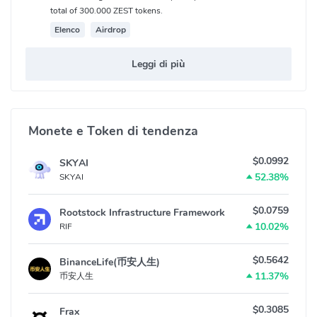
total of 300.000 ZEST tokens.
Elenco
Airdrop
Leggi di più
Monete e Token di tendenza
$0.0992
SKYAI
52.38%
SKYAI
$0.0759
Rootstock Infrastructure Framework
10.02%
RIF
$0.5642
BinanceLife(币安人生)
11.37%
币安人生
$0.3085
Frax