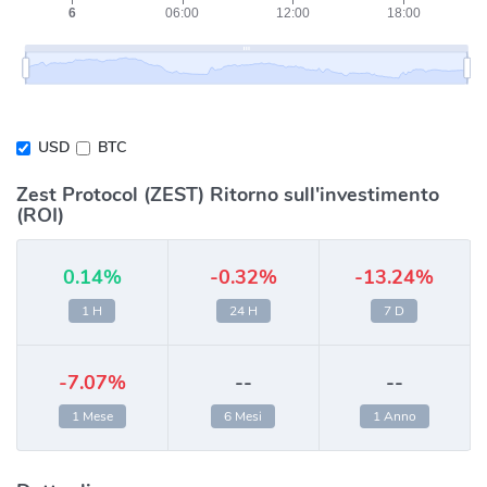
USD
BTC
Zest Protocol (ZEST) Ritorno sull'investimento
(ROI)
0.14%
-0.32%
-13.24%
1 H
24 H
7 D
-7.07%
--
--
1 Mese
6 Mesi
1 Anno