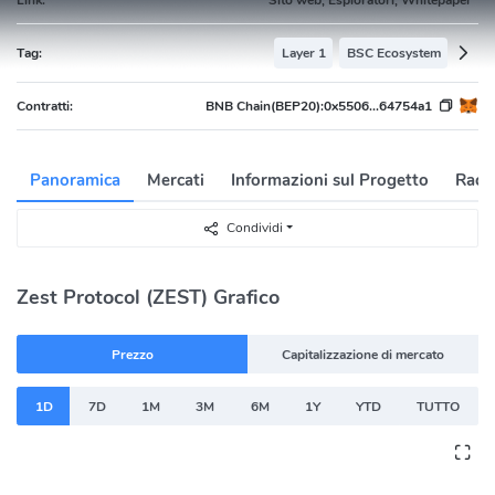
Tag:
Layer 1
BSC Ecosystem
Contratti:
BNB Chain(BEP20):
0x5506...64754a1
Panoramica
Mercati
Informazioni sul Progetto
Racc
Condividi
Zest Protocol (ZEST) Grafico
Prezzo
Capitalizzazione di mercato
1D
7D
1M
3M
6M
1Y
YTD
TUTTO