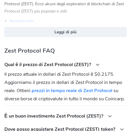
Protocol (ZEST). Ecco alcuni degli esploratori di blockchain di Zest
Protocol (ZEST) più popolari e utili:
bscscan.com
Zest Protocol (ZEST) Sito Ufficiale:
https://www.zestprotocol.com/
Leggi di più
Zest Protocol (ZEST) Comunità
Zest Protocol FAQ
Twitter:
https://twitter.com/zestprotocol
Discord:
https://discord.com/invite/zestprotocol
Qual è il prezzo di Zest Protocol (ZEST)?
Telegram:
https://t.me/ZestProtocol_Community
Il prezzo attuale in dollari di Zest Protocol è $0.2175.
Qual è l'indirizzo del contratto di Zest Protocol
Aggiorniamo il prezzo in dollari di Zest Protocol in tempo
(ZEST)?
reale. Ottieni
prezzi in tempo reale di Zest Protocol
su
BNB Chain(BEP20):
diverse borse di criptovalute in tutto il mondo su Coincarp.
0x5506599c722389a60580b5213ea1da60d64754a1
È un buon investimento Zest Protocol (ZEST)?
Dove posso acquistare Zest Protocol (ZEST) token?