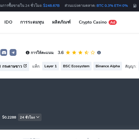
ณการซื้อขายใน 24 ชั่วโมง:
$248.67B
ส่วนแบ่งตามตลาด:
BTC 0.3% ETH 0%
IDO
การระดมทุน
ผลิตภัณฑ์
Crypto Casino
Ad
3.6
การให้คะแนน:
Layer 1
BSC Ecosystem
Binance Alpha
แท็ก:
สัญญา:
กระดาษขาว
:
$0.2288
24 ชั่วโมง