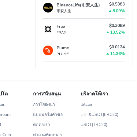
$0.5383
BinanceLife(币安人生)
8.09%
币安人生
$0.3089
Frax
13.52%
FRAX
$0.0124
Plume
11.36%
PLUME
ปโต
การสนับสนุน
บริจาคให้เรา
oin
การโฆษณา
Bitcoin
ereum
แบบฟอร์มคำขอ
ETH&USDT(ERC20)
B
ติดต่อเรา
USDT(TRC20)
eCoin
คำถามที่พบบ่อย