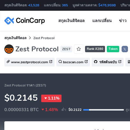
สกุลเงินดิจิตอล:
43,528
แลกเปลี่ยน:
365
มูลค่าตามตลาด:
$476,959B
ปริมา
สกุลเงินดิจิตอล
แลกเปลี่ยน
ข่าว
สกุลเงินดิจิตอล
Zest Protocol
Zest Protocol
ZEST
Rank #280
Token
𝕏
www.zestprotocol.com
bscscan.com
รหัสต้นฉบับ
Zest Protocol ราคา (ZEST)
$0.2145
1.11%
0.00000331
BTC
1.48%
ต่ำ:
$0.2122
สูง