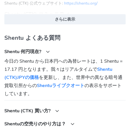
Shentu (CTK) 公式ウェブサイト:
https://shentu.org/
Shentu (CTK) コミュニティ
さらに表示
Twitter:
https://twitter.com/ShentuChain
Discord:
https://discord.gg/7D62sHx6aZ
Shentu よくある質問
Shentu (CTK) コントラクトアドレス
Shentu 何円現在?
BNB Chain(BEP20):
今日の Shentu から日本円への為替レートは、1 Shentu =
0xA8c2B8eec3d368C0253ad3dae65a5F2BBB89c929
17.17 円となります。我々はリアルタイムで
Shentu
(CTK)JPYの価格
を更新し、また、世界中の異なる暗号通
貨取引所からの
Shentuライブクオート
の表示をサポート
しています。
Shentu (CTK) 買い方?
Shentuの空売りのやり方は？