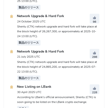
25 13:00 (UTC).
製品のリリース
Network Upgrade & Hard Fork
24 October 2025 UTC
98
Shentu (CTK) network upgrade and hard fork will take place at
the block height of 26,267,300, or approximately at 2025-10-
24 13:00 (UTC).
製品のリリース
Network Upgrade & Hard Fork
21 July 2025 UTC
298
Shentu (CTK) network upgrade and hard fork will take place at
the block height of 24,865,200, or approximately at 2025-07-
22 13:00 (UTC).
製品のリリース
New Listing on LBank
30 April 2025 UTC
228
According to LBank's official announcement, Shentu (CTK) is
soon going to be listed on the LBank crypto exchange.