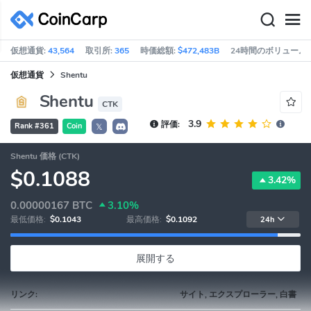
仮想通貨:
43,564
取引所:
365
時価総額:
$472,483B
24時間のボリューム:
仮想通貨
Shentu
Shentu
CTK
3.9
評価:
Rank #361
Coin
𝕏
Shentu 価格 (CTK)
$0.1088
3.42%
0.00000167
BTC
3.10%
最低価格:
$0.1043
最高価格:
$0.1092
24h
展開する
リンク:
サイト, エクスプローラー, 白書