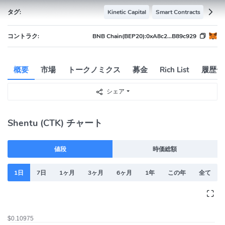
タグ:
Kinetic Capital
Smart Contracts
コントラク:
BNB Chain(BEP20):
0xA8c2...B89c929
概要
市場
トークノミクス
募金
Rich List
履歴デ
シェア
Shentu (CTK) チャート
値段
時価総額
1日
7日
1ヶ月
3ヶ月
6ヶ月
1年
この年
全て