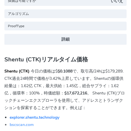
採掘は可能ですか
いいえ
アルゴリズム
ProofType
詳細
Shentu (CTK)リアルタイム価格
Shentu (CTK)
今日の価格は$
$0.1088
で、取引高/24hは
$179,289
.
CTK過去24時間で価格が
3.42%
上昇しています。Shentuの循環供
給量は：1.62亿 CTK，最大供給：1.45亿，総合サプライ：1.62
亿，循環率：100%，時価総額：
$17,672,216
。 Shentu (CTK)ブロ
ックチェーンエクスプローラを使用して、アドレスとトランザク
ションを探索することができます。例えば：
explorer.shentu.technology
bscscan.com