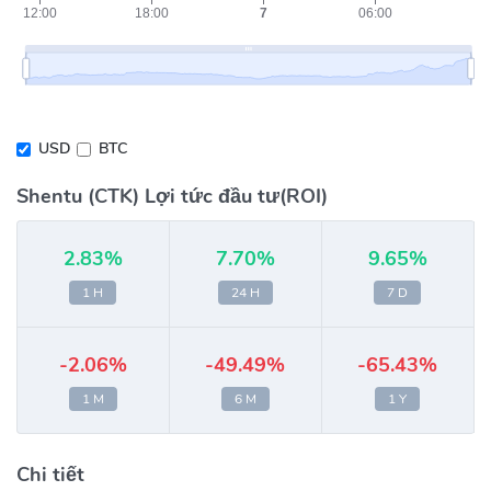
USD
BTC
Shentu (CTK) Lợi tức đầu tư(ROI)
2.83%
7.70%
9.65%
1 H
24 H
7 D
-2.06%
-49.49%
-65.43%
1 M
6 M
1 Y
Chi tiết