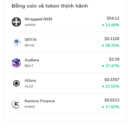
Đồng coin và token thịnh hành
$54.11
Wrapped NXM
13.48%
wNXM
$0.1126
SKYAI
38.32%
SKYAI
$2.19
Audiera
27.47%
BEAT
$0.3357
Allora
27.55%
ALLO
$0.0213
Kamino Finance
17.92%
KMNO