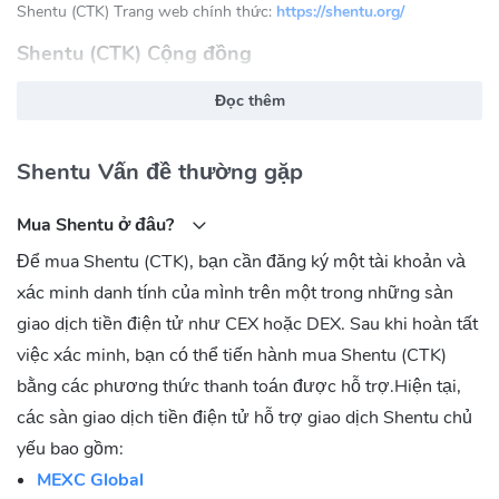
Shentu (CTK) Trang web chính thức:
https://shentu.org/
Shentu (CTK) Cộng đồng
Twitter:
https://twitter.com/ShentuChain
Đọc thêm
Discord:
https://discord.gg/7D62sHx6aZ
Shentu (CTK) Hợp đồng
Shentu Vấn đề thường gặp
BNB Chain(BEP20):
Mua Shentu ở đâu?
0xA8c2B8eec3d368C0253ad3dae65a5F2BBB89c929
Để mua Shentu (CTK), bạn cần đăng ký một tài khoản và
xác minh danh tính của mình trên một trong những sàn
giao dịch tiền điện tử như CEX hoặc DEX. Sau khi hoàn tất
việc xác minh, bạn có thể tiến hành mua Shentu (CTK)
bằng các phương thức thanh toán được hỗ trợ.Hiện tại,
các sàn giao dịch tiền điện tử hỗ trợ giao dịch Shentu chủ
yếu bao gồm:
MEXC Global