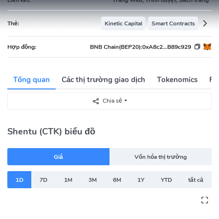
Thẻ:
Kinetic Capital
Smart Contracts
Hợp đồng:
BNB Chain(BEP20):
0xA8c2...B89c929
Tổng quan
Các thị trường giao dịch
Tokenomics
Fi
Chia sẻ
Shentu (CTK) biểu đồ
Giá
Vốn hóa thị trường
1D
7D
1M
3M
6M
1Y
YTD
tất cả