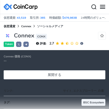
仮想通貨:
43,519
取引所:
365
時価総額:
$476,983B
24時間のボリューム:
仮想通貨
Connex
ソーシャルメディア
Connex
CONX
2.7
評価:
Token
𝕏
Connex 価格 (CONX)
--
展開する
リンク:
サイト, エクスプローラー, 白書
タグ:
BSC Ecosystem