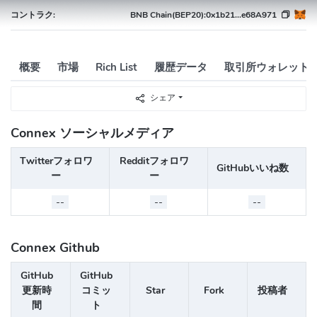
コントラク:
BNB Chain(BEP20):
0x1b21...e68A971
概要
市場
Rich List
履歴データ
取引所ウォレット
シェア
Connex ソーシャルメディア
Twitterフォロワ
Redditフォロワ
GitHubいいね数
ー
ー
--
--
--
Connex Github
GitHub
GitHub
更新時
コミッ
Star
Fork
投稿者
間
ト