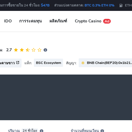
ณการซื้อขายใน 24 ชั่วโมง:
$47B
ส่วนแบ่งตามตลาด:
BTC 0.3% ETH 0%
ETH
IDO
การระดมทุน
ผลิตภัณฑ์
Crypto Casino
Ad
2.7
น:
BSC Ecosystem
BNB Chain(BEP20):0x1b21.
แท็ก:
สัญญา:
ระดาษขาว
ปริมาณ
24 ชั่วโมง
จำนวนที่หมุนเวียน