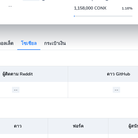
--
1,158,000 CONX
1.16%
วอลเล็ต
โซเชียล
กระเป๋าเงิน
ผู้ติดตาม Reddit
ดาว GitHub
--
--
ดาว
ฟอร์ค
ผู้สน