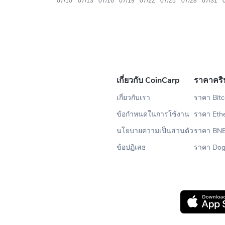
เกี่ยวกับ CoinCarp
ราคาคริ
เกี่ยวกับเรา
ราคา Bitc
ข้อกำหนดในการใช้งาน
ราคา Eth
นโยบายความเป็นส่วนตัว
ราคา BN
ข้อปฏิเสธ
ราคา Dog