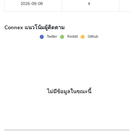
2026-08-08
4
Connex แนวโน้มผู้ติดตาม