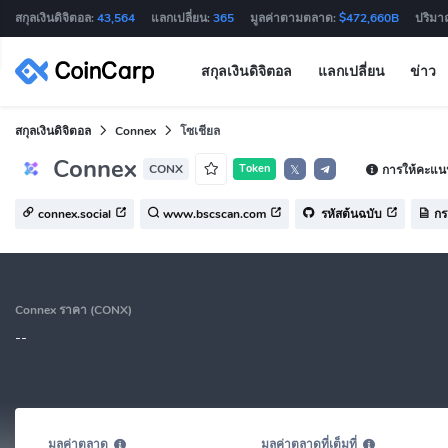
สกุลเงินดิจิตอล:
43,564
แลกเปลี่ยน:
365
มูลค่าตามตลาด:
$472,660B
ปริมา
สกุลเงินดิจิตอล
แลกเปลี่ยน
ข่าว
สกุลเงินดิจิตอล
Connex
โซเชียล
Connex
CONX
Token
การให้คะแน
𝕏
connex.social
www.bscscan.com
รหัสต้นฉบับ
ก
Connex ราคา (CONX)
--
มูลค่าตลาด
มูลค่าตลาดที่เต็มที่