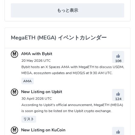
もっと表示
MegaETH (MEGA) イベントカレンダー
AMA with Bybit
20 May 2026 UTC
106
Bybit hosts an X Spaces AMA with MegaETH to discuss USDM,
MEGA, ecosystem updates and M(OS)S at 9:30 AM UTC.
AMA
New Listing on Upbit
30 April 2026 UTC
124
According to Upbit's official announcement, MegaETH (MEGA)
is soon going to be listed on the Upbit crypto exchange.
リスト
New Listing on KuCoin