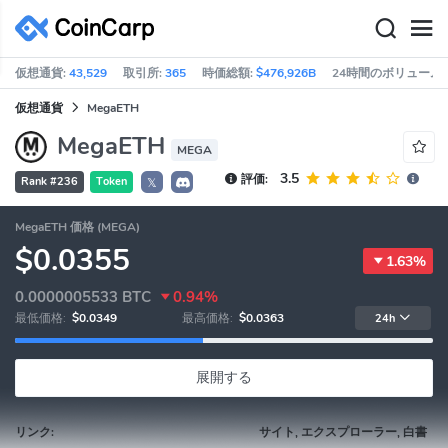
仮想通貨:
43,529
取引所:
365
時価総額:
$476,926B
24時間のボリューム:
仮想通貨
MegaETH
MegaETH
MEGA
3.5
評価:
Rank #236
Token
𝕏
MegaETH 価格 (MEGA)
$0.0355
1.63%
0.0000005533
BTC
0.94%
最低価格:
$0.0349
最高価格:
$0.0363
24h
展開する
リンク:
サイト, エクスプローラー, 白書