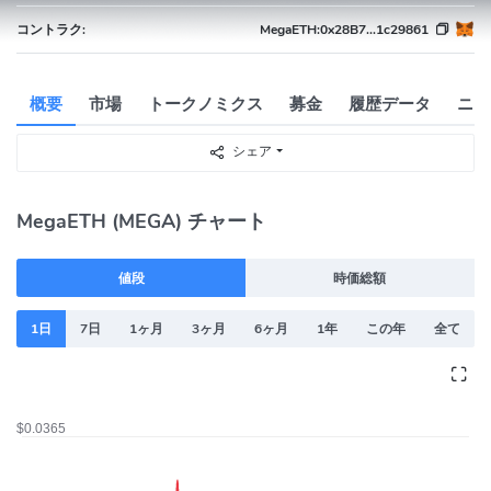
コントラク:
MegaETH:
0x28B7...1c29861
概要
市場
トークノミクス
募金
履歴データ
ニュ
シェア
MegaETH (MEGA) チャート
値段
時価総額
1日
7日
1ヶ月
3ヶ月
6ヶ月
1年
この年
全て