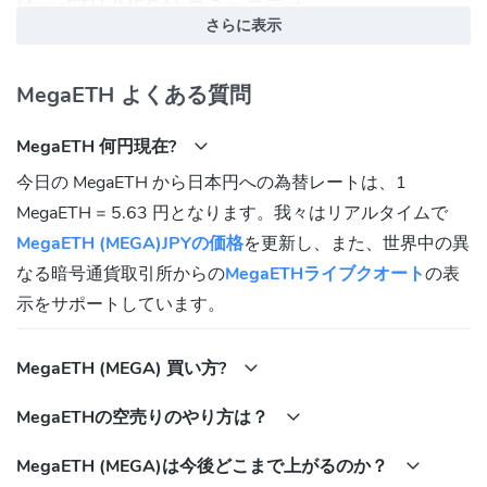
MegaETH (MEGA) コミュニティ
さらに表示
Twitter:
https://twitter.com/megaeth_labs
Discord:
https://discord.gg/megaeth
MegaETH よくある質問
MegaETH (MEGA) コントラクトアドレス
MegaETH 何円現在?
MegaETH:
今日の MegaETH から日本円への為替レートは、1
0x28B7E77f82B25B95953825F1E3eA0E36c1c29861
MegaETH = 5.63 円となります。我々はリアルタイムで
MegaETH (MEGA)JPYの価格
を更新し、また、世界中の異
なる暗号通貨取引所からの
MegaETHライブクオート
の表
示をサポートしています。
MegaETH (MEGA) 買い方?
MegaETHの空売りのやり方は？
MegaETH (MEGA)は今後どこまで上がるのか？