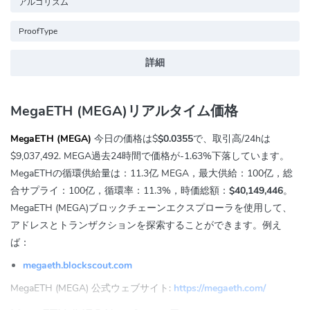
アルゴリズム
ProofType
詳細
MegaETH (MEGA)リアルタイム価格
MegaETH (MEGA)
今日の価格は$
$0.0355
で、取引高/24hは
$9,037,492
. MEGA過去24時間で価格が
-1.63%
下落しています。
MegaETHの循環供給量は：11.3亿 MEGA，最大供給：100亿，総
合サプライ：100亿，循環率：11.3%，時価総額：
$40,149,446
。
MegaETH (MEGA)ブロックチェーンエクスプローラを使用して、
アドレスとトランザクションを探索することができます。例え
ば：
megaeth.blockscout.com
MegaETH (MEGA) 公式ウェブサイト:
https://megaeth.com/