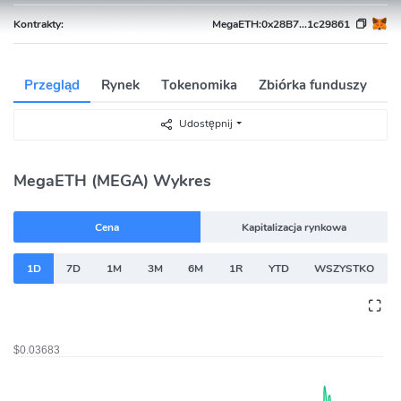
Kontrakty:
MegaETH:
0x28B7...1c29861
Przegląd
Rynek
Tokenomika
Zbiórka funduszy
D
Udostępnij
MegaETH (MEGA) Wykres
Cena
Kapitalizacja rynkowa
1D
7D
1M
3M
6M
1R
YTD
WSZYSTKO