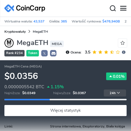
Wirtualna waluta:
43,537
Giełda:
365
Wartość rynkowa:
$476,940B
24h
Kryptowaluty
MegaETH
MegaETH
MEGA
3.5
Ocena:
Rank #234
Token
𝕏
MegaETH Cena (MEGA)
$0.0356
0.01%
0.0000005542
BTC
1.15%
Najniższa:
$0.0349
Najwyższa:
$0.0367
24h
Więcej statystyk
Linki:
Strona internetowa, Eksploratorzy, Biała księga