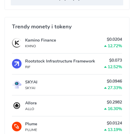
Trendy monety i tokeny
$0.0204
Kamino Finance
12.72%
KMNO
$0.073
Rootstock Infrastructure Framework
12.52%
RIF
$0.0946
SKYAI
27.33%
SKYAI
$0.2982
Allora
16.30%
ALLO
$0.0124
Plume
13.19%
PLUME