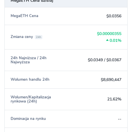
MegaETH Cena dzisiaj
$0.0356
MegaETH Cena
$0.00000355
Zmiana ceny
24h
0.01%
24h Najniższa / 24h
$0.0349
/
$0.0367
Najwyższa
$8,690,447
Wolumen handlu 24h
Wolumen/Kapitalizacja
21.62%
rynkowa (24h)
--
Dominacja na rynku