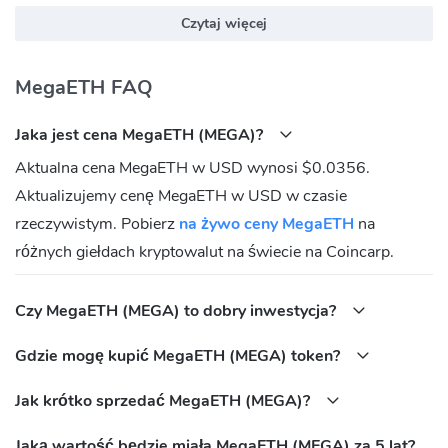
megaeth.blockscout.com
Czytaj więcej
MegaETH (MEGA) Oficjalna strona internetowa:
https://megaeth.com/
MegaETH FAQ
MegaETH (MEGA) Wspólnota
Jaka jest cena MegaETH (MEGA)?
Twitter:
https://twitter.com/megaeth_labs
Aktualna cena MegaETH w USD wynosi $0.0356.
Discord:
https://discord.gg/megaeth
Aktualizujemy cenę MegaETH w USD w czasie
Jaki jest adres umowy MegaETH (MEGA)?
rzeczywistym. Pobierz
na żywo ceny MegaETH
na
MegaETH:
różnych giełdach kryptowalut na świecie na Coincarp.
0x28B7E77f82B25B95953825F1E3eA0E36c1c29861
Czy MegaETH (MEGA) to dobry inwestycja?
Gdzie mogę kupić MegaETH (MEGA) token?
Jak krótko sprzedać MegaETH (MEGA)?
Jaką wartość będzie miała MegaETH (MEGA) za 5 lat?