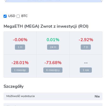
USD
BTC
MegaETH (MEGA) Zwrot z inwestycji (ROI)
-0.06%
0.01%
-2.92%
1 H
24 H
7 D
-28.01%
-73.68%
--
1 miesiąc
6 miesięcy
1 rok
Szczegóły
Możliwość wydobycia
Nie