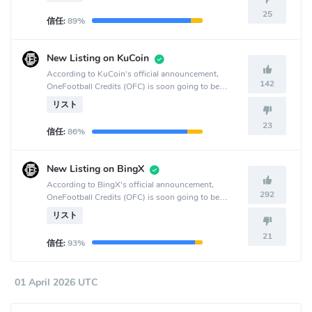
25
信任:
89%
New Listing on KuCoin
According to KuCoin's official announcement,
142
OneFootball Credits (OFC) is soon going to be
listed on the KuCoin crypto exchange.
リスト
23
信任:
86%
New Listing on BingX
According to BingX's official announcement,
292
OneFootball Credits (OFC) is soon going to be
listed on the BingX crypto exchange.
リスト
21
信任:
93%
01 April 2026 UTC