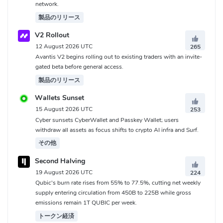
network.
製品のリリース
V2 Rollout
12 August 2026 UTC
265
Avantis V2 begins rolling out to existing traders with an invite-
gated beta before general access.
製品のリリース
Wallets Sunset
15 August 2026 UTC
253
Cyber sunsets CyberWallet and Passkey Wallet; users
withdraw all assets as focus shifts to crypto AI infra and Surf.
その他
Second Halving
19 August 2026 UTC
224
Qubic's burn rate rises from 55% to 77.5%, cutting net weekly
supply entering circulation from 450B to 225B while gross
emissions remain 1T QUBIC per week.
トークン経済