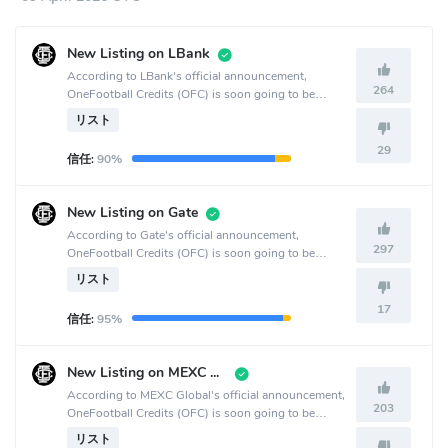
New Listing on LBank
According to LBank's official announcement,
264
OneFootball Credits (OFC) is soon going to be
listed on the LBank crypto exchange.
リスト
29
信任:
90%
New Listing on Gate
According to Gate's official announcement,
297
OneFootball Credits (OFC) is soon going to be
listed on the Gate crypto exchange.
リスト
17
信任:
95%
New Listing on MEXC Global
According to MEXC Global's official announcement,
203
OneFootball Credits (OFC) is soon going to be
listed on the MEXC Global crypto exchange.
リスト