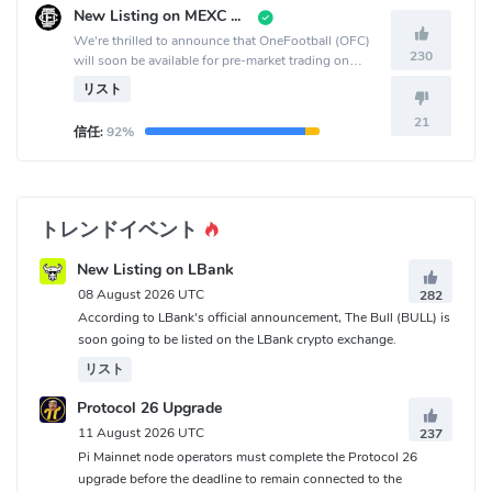
New Listing on MEXC Pre-Market
We're thrilled to announce that OneFootball (OFC)
230
will soon be available for pre-market trading on
MEXC.
リスト
21
信任:
92%
トレンドイベント
New Listing on LBank
08 August 2026 UTC
282
According to LBank's official announcement, The Bull (BULL) is
soon going to be listed on the LBank crypto exchange.
リスト
Protocol 26 Upgrade
11 August 2026 UTC
237
Pi Mainnet node operators must complete the Protocol 26
upgrade before the deadline to remain connected to the