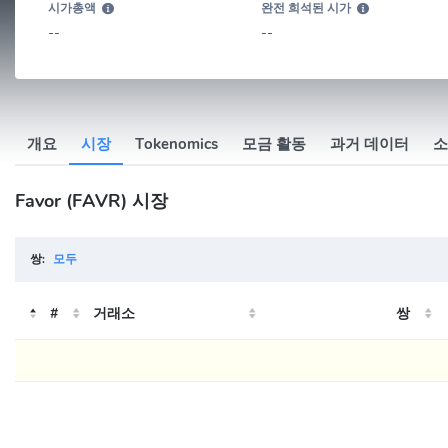
시가총액
완전 희석된 시가
--
--
개요
시장
Tokenomics
모금 활동
과거 데이터
소
Favor (FAVR) 시장
쌍:
모두
#
거래소
쌍