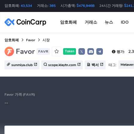
암호화폐:
43,534
거래소:
365
시가총액:
$476,946B
24시간 거래량:
$241
암호화폐
거래소
뉴스
IDO
암호화폐
Favor
시장
Favor
2.3
FAVR
Token
평가:
𝕏
Metaver
태그:
sunmiya.club
scope.klaytn.com
백서
Favor 가격 (FAVR)
--