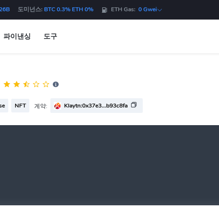
.26B
도미넌스:
BTC 0.3% ETH 0%
ETH Gas:
0 Gwei
파이낸싱
도구
se
NFT
Klaytn:0x37e3...b93c8fa
계약: