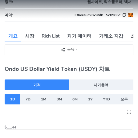
링크:
웹사이트, 익스플로러, 백서
계약:
Ethereum:
0x96f6...5cb985c
개요
시장
Rich List
과거 데이터
거래소 지갑
소
공유
Ondo US Dollar Yield Token (USDY) 차트
가격
시가총액
1D
7D
1M
3M
6M
1Y
YTD
모두