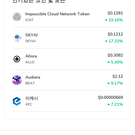
인기있는 코인 및 토큰
$0.1281
Impossible Cloud Network Token
19.16%
ICNT
$0.1212
SKYAI
17.33%
SKYAI
$0.3082
Allora
5.40%
ALLO
$2.12
Audiera
9.17%
BEAT
$0.00000669
이캐시
7.21%
XEC