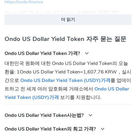
https://ondo.finance
Ondo US Dollar Yield Token (USDY) 커뮤니티
더 읽기
Twitter:
https://twitter.com/OndoFinance
Telegram:
https://t.me/ondofinance
Ondo US Dollar Yield Token 자주 묻는 질문
Ondo US Dollar Yield Token (USDY) 토큰 계약 주
소
Ondo US Dollar Yield Token 가격?
Ethereum:
0x96f6ef951840721adbf46ac996b59e0235cb985c
대한민국 원화에 대한 Ondo US Dollar Yield Token의 오늘
환율: 1Ondo US Dollar Yield Token=1,607.76 KRW，실시
간으로
Ondo US Dollar Yield Token (USDY)가격
를 업데이
트하고 전 세계 여러 암호화폐 거래소에서
Ondo US Dollar
Yield Token (USDY)가격
보기를 지원합니다.
Ondo US Dollar Yield Token사는법?
Ondo US Dollar Yield Token의 최고 가격?