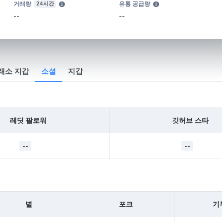
거래량
24시간
유통 공급량
--
--
래소 지갑
소셜
지갑
레딧 팔로워
깃허브 스타
--
--
별
포크
기