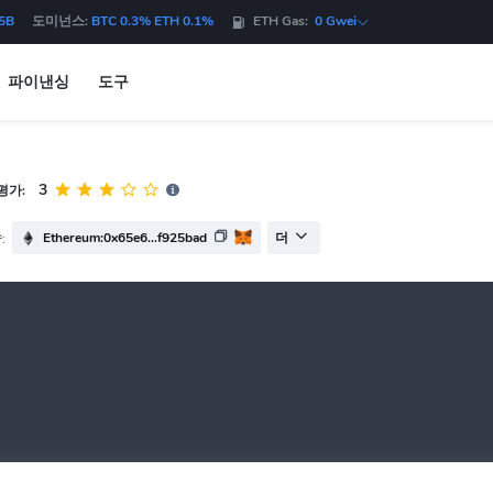
5B
도미넌스:
BTC 0.3% ETH 0.1%
ETH Gas:
0 Gwei
파이낸싱
도구
3
평가:
Ethereum:0x65e6...f925bad
:
더