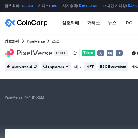
암호화폐:
43,568
거래소:
365
시가총액:
$461,546B
24시간 거래량:
$37.0
암호화폐
거래소
뉴스
IDO
암호화폐
PixelVerse
소셜
PixelVerse
PIXEL
Token
𝕏
NFT
BSC Ecosystem
태그:
계약
pixelverse.ai
Explorers
PixelVerse 가격 (PIXEL)
--